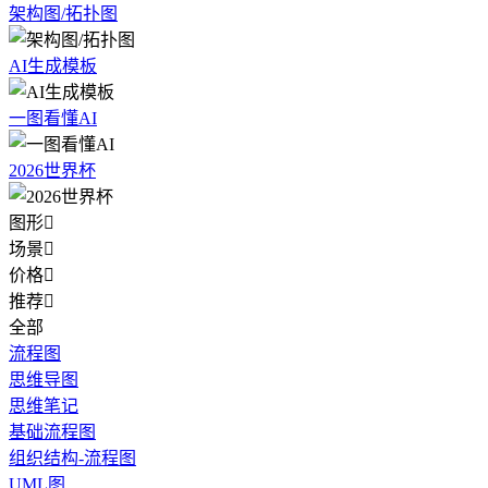
架构图/拓扑图
AI生成模板
一图看懂AI
2026世界杯
图形

场景

价格

推荐

全部
流程图
思维导图
思维笔记
基础流程图
组织结构-流程图
UML图