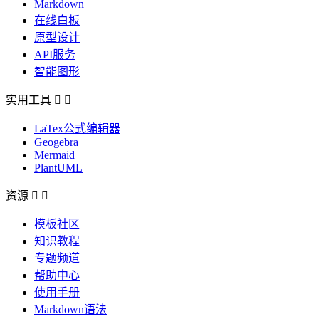
Markdown
在线白板
原型设计
API服务
智能图形
实用工具


LaTex公式编辑器
Geogebra
Mermaid
PlantUML
资源


模板社区
知识教程
专题频道
帮助中心
使用手册
Markdown语法