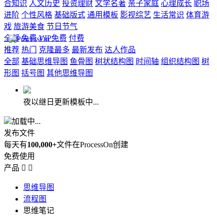
合知识
人文历史
投资理财
文学名著
亲子家庭
心理成长
职场
进阶
个性风格
基础版式
通用模板
影视综艺
生活常识
体育游
戏
旅游美食
节日节气
全部
免费
VIP免费
付费
推荐
热门
克隆最多
最新发布
达人作品
全部
基础思维导图
鱼骨图
树状结构图
时间轴
组织结构图
树
形图
括号图
其他思维导图
夜以继日更新模板中...
加载中...
发布文件
每天有
100,000+
文件在ProcessOn创建
免费使用
产品


思维导图
流程图
思维笔记