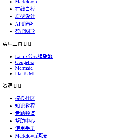
Markdown
在线白板
原型设计
API服务
智能图形
实用工具


LaTex公式编辑器
Geogebra
Mermaid
PlantUML
资源


模板社区
知识教程
专题频道
帮助中心
使用手册
Markdown语法