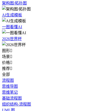
架构图/拓扑图
AI生成模板
一图看懂AI
2026世界杯
图形

场景

价格

推荐

全部
流程图
思维导图
思维笔记
基础流程图
组织结构-流程图
UML图