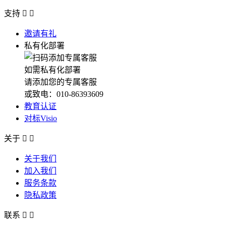
支持


邀请有礼
私有化部署
如需私有化部署
请添加您的专属客服
或致电：010-86393609
教育认证
对标Visio
关于


关于我们
加入我们
服务条款
隐私政策
联系

