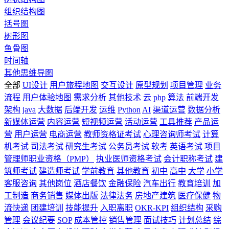
组织结构图
括号图
树形图
鱼骨图
时间轴
其他思维导图
全部
UI设计
用户旅程地图
交互设计
原型规划
项目管理
业务
流程
用户体验地图
需求分析
其他技术
云
php
算法
前端开发
架构
java
大数据
后端开发
运维
Python
AI
渠道运营
数据分析
新媒体运营
内容运营
短视频运营
活动运营
工具推荐
产品运
营
用户运营
电商运营
教师资格证考试
心理咨询师考试
计算
机考试
司法考试
研究生考试
公务员考试
软考
英语考试
项目
管理师职业资格（PMP）
执业医师资格考试
会计职称考试
建
筑师考试
建造师考试
学前教育
其他教育
初中
高中
大学
小学
客服咨询
其他岗位
酒店餐饮
金融保险
汽车出行
教育培训
加
工制造
商务销售
媒体出版
法律法务
房地产建筑
医疗保健
物
流快递
团建培训
技能提升
入职离职
OKR-KPI
组织结构
采购
管理
会议纪要
SOP
成本管控
销售管理
面试技巧
计划总结
综