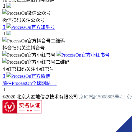

微信扫码关注公众号


抖音扫码关注抖音号
小红书扫码关注小红书号

前往ProcessOn全球网站 →

©2020 北京大麦地信息技术有限公司
京ICP备15008605号-1
|
京