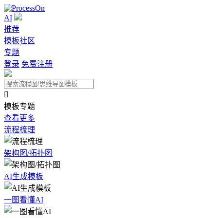
AI
推荐
模板社区
专题
登录
免费注册

模板专题
查看更多
流程梳理
架构图/拓扑图
AI生成模板
一图看懂AI