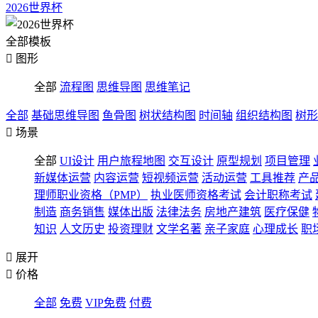
2026世界杯
全部模板

图形
全部
流程图
思维导图
思维笔记
全部
基础思维导图
鱼骨图
树状结构图
时间轴
组织结构图
树形

场景
全部
UI设计
用户旅程地图
交互设计
原型规划
项目管理
新媒体运营
内容运营
短视频运营
活动运营
工具推荐
产
理师职业资格（PMP）
执业医师资格考试
会计职称考试
制造
商务销售
媒体出版
法律法务
房地产建筑
医疗保健
知识
人文历史
投资理财
文学名著
亲子家庭
心理成长
职

展开

价格
全部
免费
VIP免费
付费