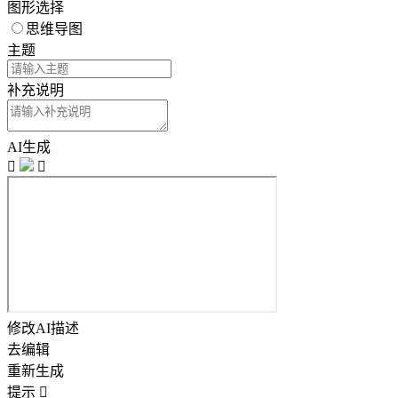
图形选择
思维导图
主题
补充说明
AI生成


修改AI描述
去编辑
重新生成
提示
