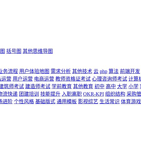
图
括号图
其他思维导图
业务流程
用户体验地图
需求分析
其他技术
云
php
算法
前端开发
品运营
用户运营
电商运营
教师资格证考试
心理咨询师考试
计算
建筑师考试
建造师考试
学前教育
其他教育
初中
高中
大学
小学
物流快递
团建培训
技能提升
入职离职
OKR-KPI
组织结构
采购
场进阶
个性风格
基础版式
通用模板
影视综艺
生活常识
体育游戏