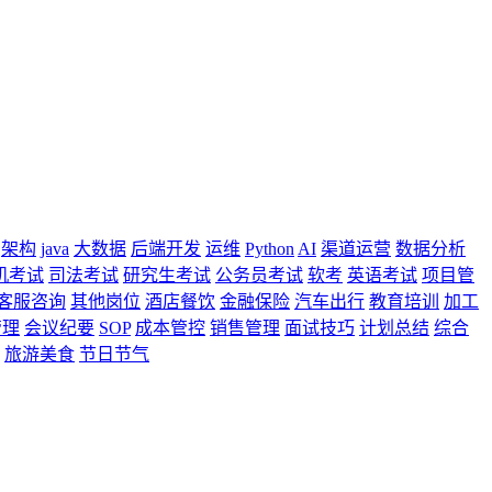
架构
java
大数据
后端开发
运维
Python
AI
渠道运营
数据分析
机考试
司法考试
研究生考试
公务员考试
软考
英语考试
项目管
客服咨询
其他岗位
酒店餐饮
金融保险
汽车出行
教育培训
加工
管理
会议纪要
SOP
成本管控
销售管理
面试技巧
计划总结
综合
旅游美食
节日节气