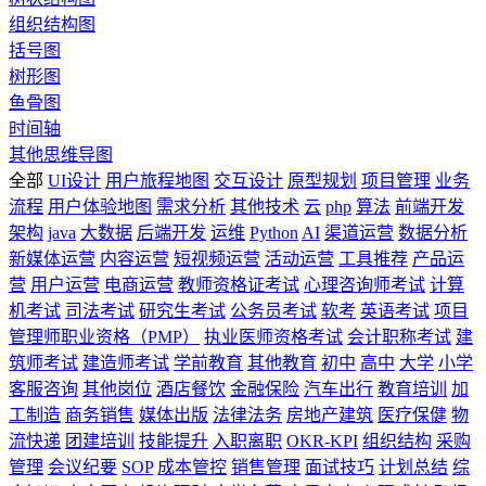
组织结构图
括号图
树形图
鱼骨图
时间轴
其他思维导图
全部
UI设计
用户旅程地图
交互设计
原型规划
项目管理
业务
流程
用户体验地图
需求分析
其他技术
云
php
算法
前端开发
架构
java
大数据
后端开发
运维
Python
AI
渠道运营
数据分析
新媒体运营
内容运营
短视频运营
活动运营
工具推荐
产品运
营
用户运营
电商运营
教师资格证考试
心理咨询师考试
计算
机考试
司法考试
研究生考试
公务员考试
软考
英语考试
项目
管理师职业资格（PMP）
执业医师资格考试
会计职称考试
建
筑师考试
建造师考试
学前教育
其他教育
初中
高中
大学
小学
客服咨询
其他岗位
酒店餐饮
金融保险
汽车出行
教育培训
加
工制造
商务销售
媒体出版
法律法务
房地产建筑
医疗保健
物
流快递
团建培训
技能提升
入职离职
OKR-KPI
组织结构
采购
管理
会议纪要
SOP
成本管控
销售管理
面试技巧
计划总结
综