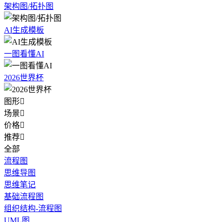
架构图/拓扑图
AI生成模板
一图看懂AI
2026世界杯
图形

场景

价格

推荐

全部
流程图
思维导图
思维笔记
基础流程图
组织结构-流程图
UML图