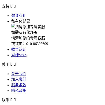
支持


邀请有礼
私有化部署
如需私有化部署
请添加您的专属客服
或致电：010-86393609
教育认证
对标Visio
关于


关于我们
加入我们
服务条款
隐私政策
联系

