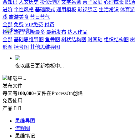
合知识
人文历史
投资理财
文学名著
亲子家庭
心理成长
职场
进阶
个性风格
基础版式
通用模板
影视综艺
生活常识
体育游
戏
旅游美食
节日节气
全部
免费
VIP免费
付费
推荐
热门
克隆最多
最新发布
达人作品
全部
基础思维导图
鱼骨图
树状结构图
时间轴
组织结构图
树
形图
括号图
其他思维导图
夜以继日更新模板中...
加载中...
发布文件
每天有
100,000+
文件在ProcessOn创建
免费使用
产品


思维导图
流程图
思维笔记