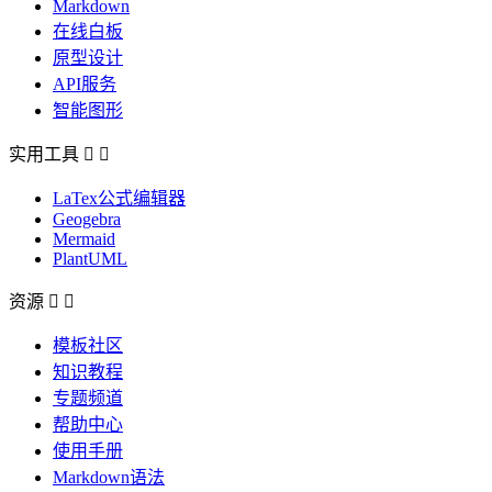
Markdown
在线白板
原型设计
API服务
智能图形
实用工具


LaTex公式编辑器
Geogebra
Mermaid
PlantUML
资源


模板社区
知识教程
专题频道
帮助中心
使用手册
Markdown语法