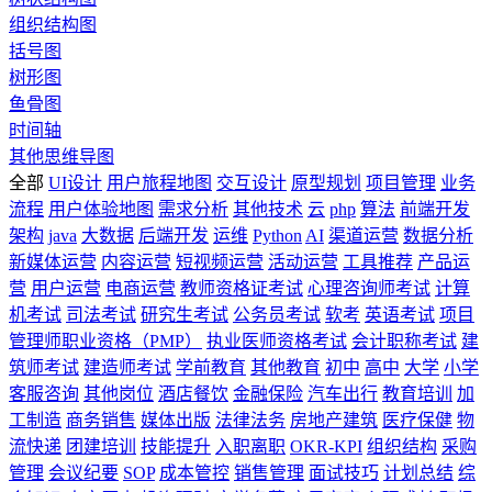
组织结构图
括号图
树形图
鱼骨图
时间轴
其他思维导图
全部
UI设计
用户旅程地图
交互设计
原型规划
项目管理
业务
流程
用户体验地图
需求分析
其他技术
云
php
算法
前端开发
架构
java
大数据
后端开发
运维
Python
AI
渠道运营
数据分析
新媒体运营
内容运营
短视频运营
活动运营
工具推荐
产品运
营
用户运营
电商运营
教师资格证考试
心理咨询师考试
计算
机考试
司法考试
研究生考试
公务员考试
软考
英语考试
项目
管理师职业资格（PMP）
执业医师资格考试
会计职称考试
建
筑师考试
建造师考试
学前教育
其他教育
初中
高中
大学
小学
客服咨询
其他岗位
酒店餐饮
金融保险
汽车出行
教育培训
加
工制造
商务销售
媒体出版
法律法务
房地产建筑
医疗保健
物
流快递
团建培训
技能提升
入职离职
OKR-KPI
组织结构
采购
管理
会议纪要
SOP
成本管控
销售管理
面试技巧
计划总结
综