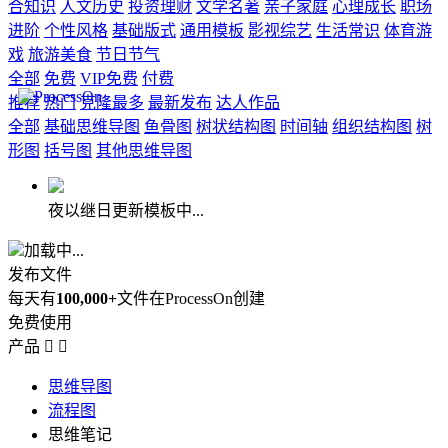
合知识
人文历史
投资理财
文学名著
亲子家庭
心理成长
职场
进阶
个性风格
基础版式
通用模板
影视综艺
生活常识
体育游
戏
旅游美食
节日节气
全部
免费
VIP免费
付费
推荐
热门
克隆最多
最新发布
达人作品
全部
基础思维导图
鱼骨图
树状结构图
时间轴
组织结构图
树
形图
括号图
其他思维导图
夜以继日更新模板中...
加载中...
发布文件
每天有
100,000+
文件在ProcessOn创建
免费使用
产品


思维导图
流程图
思维笔记