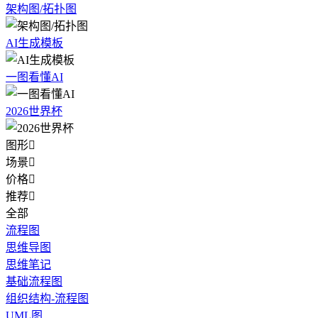
架构图/拓扑图
AI生成模板
一图看懂AI
2026世界杯
图形

场景

价格

推荐

全部
流程图
思维导图
思维笔记
基础流程图
组织结构-流程图
UML图