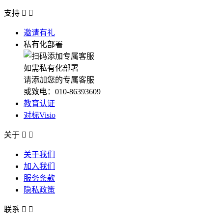
支持


邀请有礼
私有化部署
如需私有化部署
请添加您的专属客服
或致电：010-86393609
教育认证
对标Visio
关于


关于我们
加入我们
服务条款
隐私政策
联系

