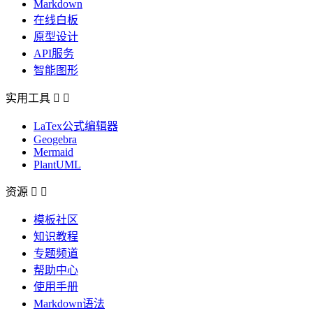
Markdown
在线白板
原型设计
API服务
智能图形
实用工具


LaTex公式编辑器
Geogebra
Mermaid
PlantUML
资源


模板社区
知识教程
专题频道
帮助中心
使用手册
Markdown语法