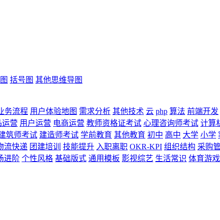
图
括号图
其他思维导图
业务流程
用户体验地图
需求分析
其他技术
云
php
算法
前端开发
品运营
用户运营
电商运营
教师资格证考试
心理咨询师考试
计算
建筑师考试
建造师考试
学前教育
其他教育
初中
高中
大学
小学
物流快递
团建培训
技能提升
入职离职
OKR-KPI
组织结构
采购
场进阶
个性风格
基础版式
通用模板
影视综艺
生活常识
体育游戏