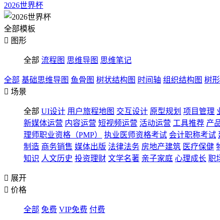
2026世界杯
全部模板

图形
全部
流程图
思维导图
思维笔记
全部
基础思维导图
鱼骨图
树状结构图
时间轴
组织结构图
树形

场景
全部
UI设计
用户旅程地图
交互设计
原型规划
项目管理
新媒体运营
内容运营
短视频运营
活动运营
工具推荐
产
理师职业资格（PMP）
执业医师资格考试
会计职称考试
制造
商务销售
媒体出版
法律法务
房地产建筑
医疗保健
知识
人文历史
投资理财
文学名著
亲子家庭
心理成长
职

展开

价格
全部
免费
VIP免费
付费