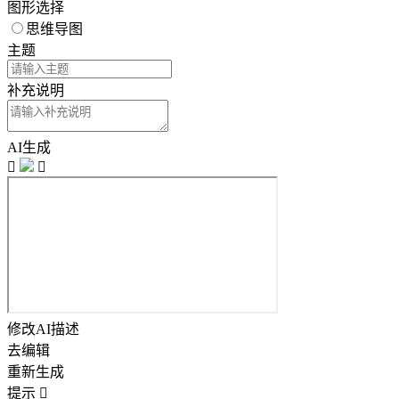
图形选择
思维导图
主题
补充说明
AI生成


修改AI描述
去编辑
重新生成
提示
