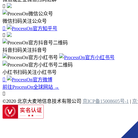

微信扫码关注公众号


抖音扫码关注抖音号
小红书扫码关注小红书号

前往ProcessOn全球网站 →

©2020 北京大麦地信息技术有限公司
京ICP备15008605号-1
|
京