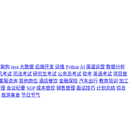
架构
java
大数据
后端开发
运维
Python
AI
渠道运营
数据分析
机考试
司法考试
研究生考试
公务员考试
软考
英语考试
项目管
客服咨询
其他岗位
酒店餐饮
金融保险
汽车出行
教育培训
加工
管理
会议纪要
SOP
成本管控
销售管理
面试技巧
计划总结
综合
旅游美食
节日节气