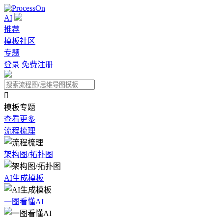
AI
推荐
模板社区
专题
登录
免费注册

模板专题
查看更多
流程梳理
架构图/拓扑图
AI生成模板
一图看懂AI