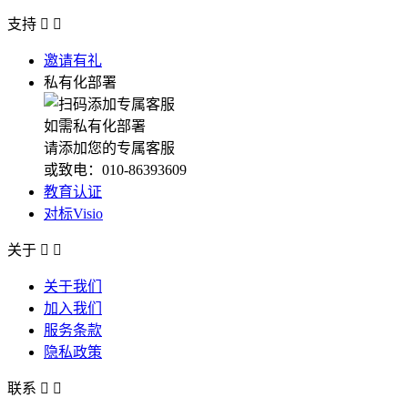
支持


邀请有礼
私有化部署
如需私有化部署
请添加您的专属客服
或致电：010-86393609
教育认证
对标Visio
关于


关于我们
加入我们
服务条款
隐私政策
联系

