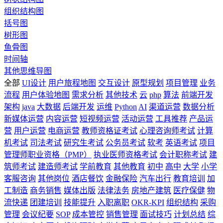
组织结构图
括号图
树形图
鱼骨图
时间轴
其他思维导图
全部
UI设计
用户旅程地图
交互设计
原型规划
项目管理
业务
流程
用户体验地图
需求分析
其他技术
云
php
算法
前端开发
架构
java
大数据
后端开发
运维
Python
AI
渠道运营
数据分析
新媒体运营
内容运营
短视频运营
活动运营
工具推荐
产品运
营
用户运营
电商运营
教师资格证考试
心理咨询师考试
计算
机考试
司法考试
研究生考试
公务员考试
软考
英语考试
项目
管理师职业资格（PMP）
执业医师资格考试
会计职称考试
建
筑师考试
建造师考试
学前教育
其他教育
初中
高中
大学
小学
客服咨询
其他岗位
酒店餐饮
金融保险
汽车出行
教育培训
加
工制造
商务销售
媒体出版
法律法务
房地产建筑
医疗保健
物
流快递
团建培训
技能提升
入职离职
OKR-KPI
组织结构
采购
管理
会议纪要
SOP
成本管控
销售管理
面试技巧
计划总结
综