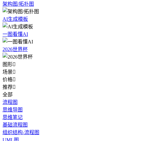
架构图/拓扑图
AI生成模板
一图看懂AI
2026世界杯
图形

场景

价格

推荐

全部
流程图
思维导图
思维笔记
基础流程图
组织结构-流程图
UML图