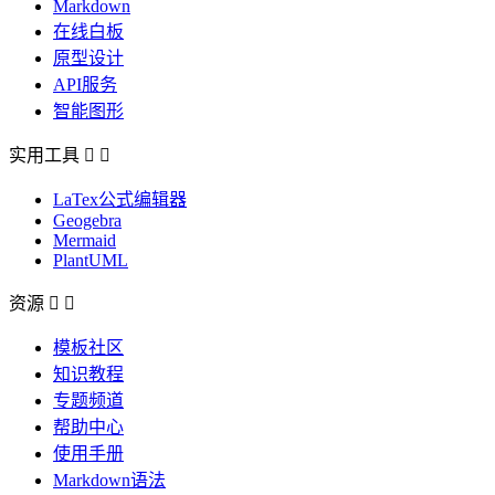
Markdown
在线白板
原型设计
API服务
智能图形
实用工具


LaTex公式编辑器
Geogebra
Mermaid
PlantUML
资源


模板社区
知识教程
专题频道
帮助中心
使用手册
Markdown语法