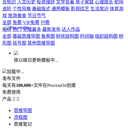
合知识
人文历史
投资理财
文学名著
亲子家庭
心理成长
职场
进阶
个性风格
基础版式
通用模板
影视综艺
生活常识
体育游
戏
旅游美食
节日节气
全部
免费
VIP免费
付费
推荐
热门
克隆最多
最新发布
达人作品
全部
基础思维导图
鱼骨图
树状结构图
时间轴
组织结构图
树
形图
括号图
其他思维导图
夜以继日更新模板中...
加载中...
发布文件
每天有
100,000+
文件在ProcessOn创建
免费使用
产品


思维导图
流程图
思维笔记