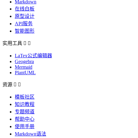
Markdown
在线白板
原型设计
API服务
智能图形
实用工具


LaTex公式编辑器
Geogebra
Mermaid
PlantUML
资源


模板社区
知识教程
专题频道
帮助中心
使用手册
Markdown语法