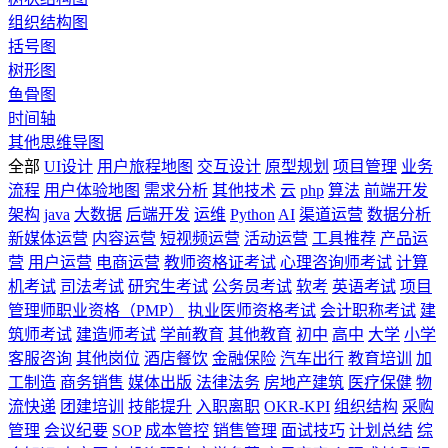
组织结构图
括号图
树形图
鱼骨图
时间轴
其他思维导图
全部
UI设计
用户旅程地图
交互设计
原型规划
项目管理
业务
流程
用户体验地图
需求分析
其他技术
云
php
算法
前端开发
架构
java
大数据
后端开发
运维
Python
AI
渠道运营
数据分析
新媒体运营
内容运营
短视频运营
活动运营
工具推荐
产品运
营
用户运营
电商运营
教师资格证考试
心理咨询师考试
计算
机考试
司法考试
研究生考试
公务员考试
软考
英语考试
项目
管理师职业资格（PMP）
执业医师资格考试
会计职称考试
建
筑师考试
建造师考试
学前教育
其他教育
初中
高中
大学
小学
客服咨询
其他岗位
酒店餐饮
金融保险
汽车出行
教育培训
加
工制造
商务销售
媒体出版
法律法务
房地产建筑
医疗保健
物
流快递
团建培训
技能提升
入职离职
OKR-KPI
组织结构
采购
管理
会议纪要
SOP
成本管控
销售管理
面试技巧
计划总结
综