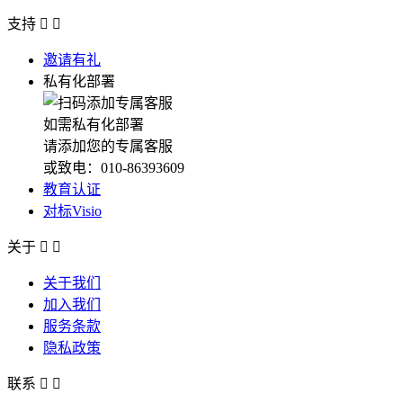
支持


邀请有礼
私有化部署
如需私有化部署
请添加您的专属客服
或致电：010-86393609
教育认证
对标Visio
关于


关于我们
加入我们
服务条款
隐私政策
联系

