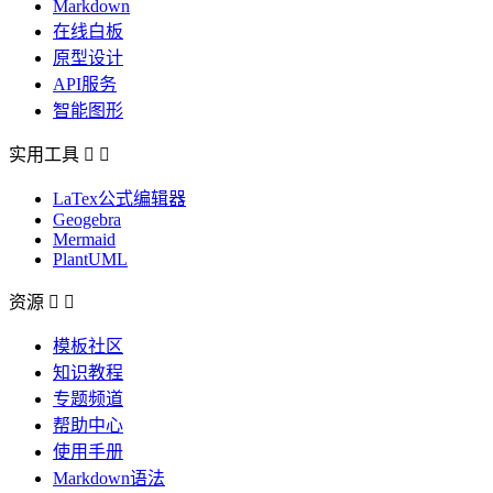
Markdown
在线白板
原型设计
API服务
智能图形
实用工具


LaTex公式编辑器
Geogebra
Mermaid
PlantUML
资源


模板社区
知识教程
专题频道
帮助中心
使用手册
Markdown语法