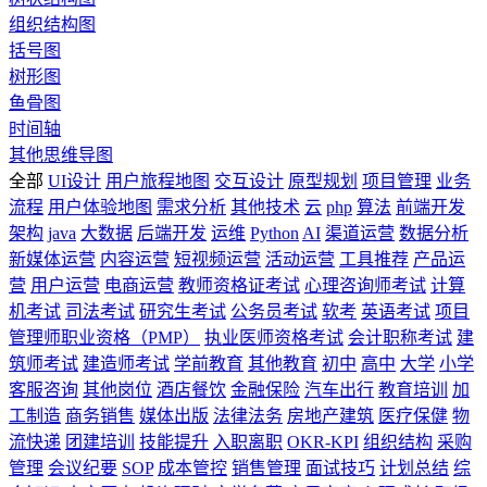
组织结构图
括号图
树形图
鱼骨图
时间轴
其他思维导图
全部
UI设计
用户旅程地图
交互设计
原型规划
项目管理
业务
流程
用户体验地图
需求分析
其他技术
云
php
算法
前端开发
架构
java
大数据
后端开发
运维
Python
AI
渠道运营
数据分析
新媒体运营
内容运营
短视频运营
活动运营
工具推荐
产品运
营
用户运营
电商运营
教师资格证考试
心理咨询师考试
计算
机考试
司法考试
研究生考试
公务员考试
软考
英语考试
项目
管理师职业资格（PMP）
执业医师资格考试
会计职称考试
建
筑师考试
建造师考试
学前教育
其他教育
初中
高中
大学
小学
客服咨询
其他岗位
酒店餐饮
金融保险
汽车出行
教育培训
加
工制造
商务销售
媒体出版
法律法务
房地产建筑
医疗保健
物
流快递
团建培训
技能提升
入职离职
OKR-KPI
组织结构
采购
管理
会议纪要
SOP
成本管控
销售管理
面试技巧
计划总结
综