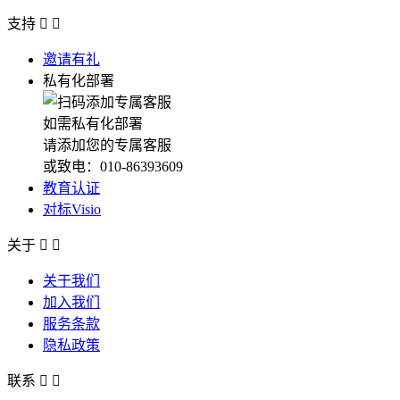
支持


邀请有礼
私有化部署
如需私有化部署
请添加您的专属客服
或致电：010-86393609
教育认证
对标Visio
关于


关于我们
加入我们
服务条款
隐私政策
联系

