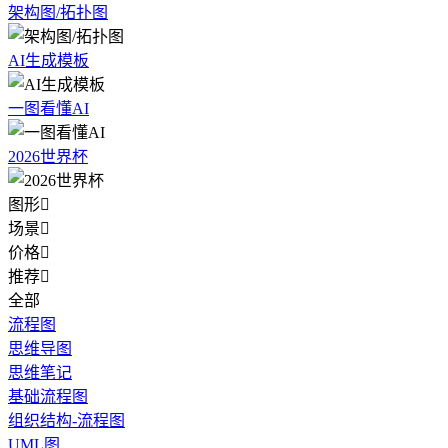
架构图/拓扑图
AI生成模板
一图看懂AI
2026世界杯
图形

场景

价格

推荐

全部
流程图
思维导图
思维笔记
基础流程图
组织结构-流程图
UML图