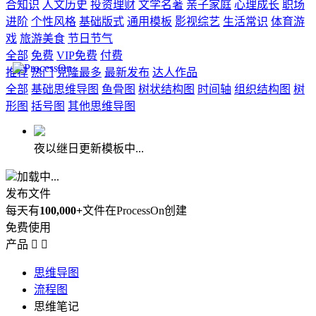
合知识
人文历史
投资理财
文学名著
亲子家庭
心理成长
职场
进阶
个性风格
基础版式
通用模板
影视综艺
生活常识
体育游
戏
旅游美食
节日节气
全部
免费
VIP免费
付费
推荐
热门
克隆最多
最新发布
达人作品
全部
基础思维导图
鱼骨图
树状结构图
时间轴
组织结构图
树
形图
括号图
其他思维导图
夜以继日更新模板中...
加载中...
发布文件
每天有
100,000+
文件在ProcessOn创建
免费使用
产品


思维导图
流程图
思维笔记