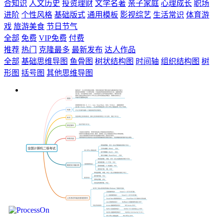
合知识
人文历史
投资理财
文学名著
亲子家庭
心理成长
职场
进阶
个性风格
基础版式
通用模板
影视综艺
生活常识
体育游
戏
旅游美食
节日节气
全部
免费
VIP免费
付费
推荐
热门
克隆最多
最新发布
达人作品
全部
基础思维导图
鱼骨图
树状结构图
时间轴
组织结构图
树
形图
括号图
其他思维导图