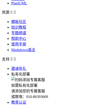
PlantUML
资源


模板社区
知识教程
专题频道
帮助中心
使用手册
Markdown语法
支持


邀请有礼
私有化部署
如需私有化部署
请添加您的专属客服
或致电：010-86393609
教育认证