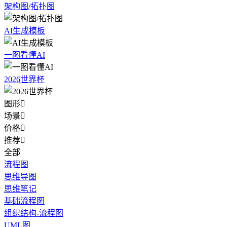
架构图/拓扑图
AI生成模板
一图看懂AI
2026世界杯
图形

场景

价格

推荐

全部
流程图
思维导图
思维笔记
基础流程图
组织结构-流程图
UML图