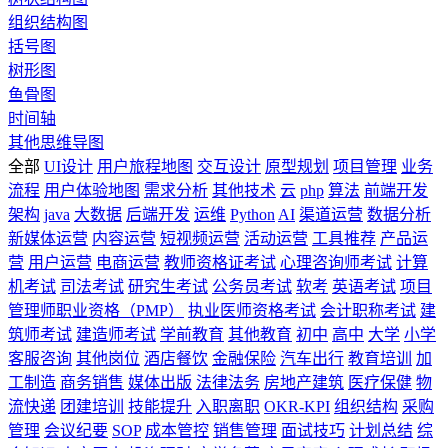
组织结构图
括号图
树形图
鱼骨图
时间轴
其他思维导图
全部
UI设计
用户旅程地图
交互设计
原型规划
项目管理
业务
流程
用户体验地图
需求分析
其他技术
云
php
算法
前端开发
架构
java
大数据
后端开发
运维
Python
AI
渠道运营
数据分析
新媒体运营
内容运营
短视频运营
活动运营
工具推荐
产品运
营
用户运营
电商运营
教师资格证考试
心理咨询师考试
计算
机考试
司法考试
研究生考试
公务员考试
软考
英语考试
项目
管理师职业资格（PMP）
执业医师资格考试
会计职称考试
建
筑师考试
建造师考试
学前教育
其他教育
初中
高中
大学
小学
客服咨询
其他岗位
酒店餐饮
金融保险
汽车出行
教育培训
加
工制造
商务销售
媒体出版
法律法务
房地产建筑
医疗保健
物
流快递
团建培训
技能提升
入职离职
OKR-KPI
组织结构
采购
管理
会议纪要
SOP
成本管控
销售管理
面试技巧
计划总结
综