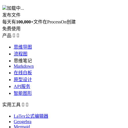
加载中...
发布文件
每天有
100,000+
文件在ProcessOn创建
免费使用
产品


思维导图
流程图
思维笔记
Markdown
在线白板
原型设计
API服务
智能图形
实用工具


LaTex公式编辑器
Geogebra
Mermaid