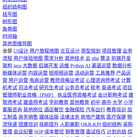
组织结构图
括号图
树形图
鱼骨图
时间轴
其他思维导图
全部
UI设计
用户旅程地图
交互设计
原型规划
项目管理
业务
流程
用户体验地图
需求分析
其他技术
云
php
算法
前端开发
架构
java
大数据
后端开发
运维
Python
AI
渠道运营
数据分析
新媒体运营
内容运营
短视频运营
活动运营
工具推荐
产品运
营
用户运营
电商运营
教师资格证考试
心理咨询师考试
计算
机考试
司法考试
研究生考试
公务员考试
软考
英语考试
项目
管理师职业资格（PMP）
执业医师资格考试
会计职称考试
建
筑师考试
建造师考试
学前教育
其他教育
初中
高中
大学
小学
客服咨询
其他岗位
酒店餐饮
金融保险
汽车出行
教育培训
加
工制造
商务销售
媒体出版
法律法务
房地产建筑
医疗保健
物
流快递
团建培训
技能提升
入职离职
OKR-KPI
组织结构
采购
管理
会议纪要
SOP
成本管控
销售管理
面试技巧
计划总结
综