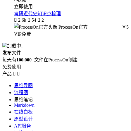
立即使用
考研近代史知识点梳理

2.6k

54

2
ProcessOn官方
￥5
VIP免费
加载中...
发布文件
每天有
100,000+
文件在ProcessOn创建
免费使用
产品


思维导图
流程图
思维笔记
Markdown
在线白板
原型设计
API服务