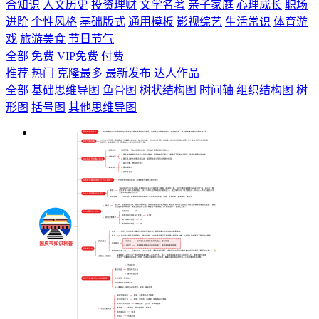
合知识
人文历史
投资理财
文学名著
亲子家庭
心理成长
职场
进阶
个性风格
基础版式
通用模板
影视综艺
生活常识
体育游
戏
旅游美食
节日节气
全部
免费
VIP免费
付费
推荐
热门
克隆最多
最新发布
达人作品
全部
基础思维导图
鱼骨图
树状结构图
时间轴
组织结构图
树
形图
括号图
其他思维导图