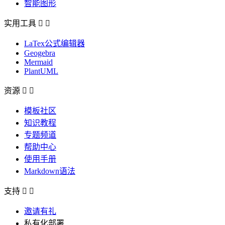
智能图形
实用工具


LaTex公式编辑器
Geogebra
Mermaid
PlantUML
资源


模板社区
知识教程
专题频道
帮助中心
使用手册
Markdown语法
支持


邀请有礼
私有化部署