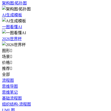
架构图/拓扑图
AI生成模板
一图看懂AI
2026世界杯
图形

场景

价格

推荐

全部
流程图
思维导图
思维笔记
基础流程图
组织结构-流程图
UML图