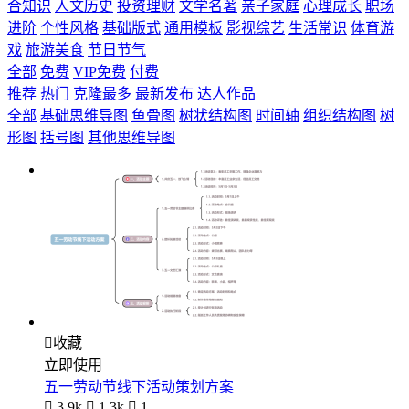
合知识
人文历史
投资理财
文学名著
亲子家庭
心理成长
职场
进阶
个性风格
基础版式
通用模板
影视综艺
生活常识
体育游
戏
旅游美食
节日节气
全部
免费
VIP免费
付费
推荐
热门
克隆最多
最新发布
达人作品
全部
基础思维导图
鱼骨图
树状结构图
时间轴
组织结构图
树
形图
括号图
其他思维导图

收藏
立即使用
五一劳动节线下活动策划方案

3.9k

1.3k

1