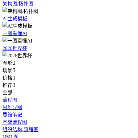
架构图/拓扑图
AI生成模板
一图看懂AI
2026世界杯
图形

场景

价格

推荐

全部
流程图
思维导图
思维笔记
基础流程图
组织结构-流程图
UML图