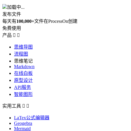
加载中...
发布文件
每天有
100,000+
文件在ProcessOn创建
免费使用
产品


思维导图
流程图
思维笔记
Markdown
在线白板
原型设计
API服务
智能图形
实用工具


LaTex公式编辑器
Geogebra
Mermaid