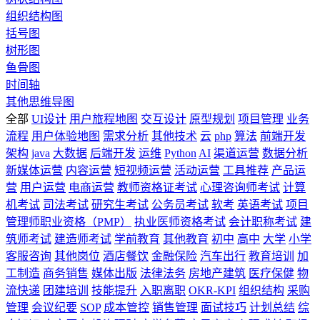
组织结构图
括号图
树形图
鱼骨图
时间轴
其他思维导图
全部
UI设计
用户旅程地图
交互设计
原型规划
项目管理
业务
流程
用户体验地图
需求分析
其他技术
云
php
算法
前端开发
架构
java
大数据
后端开发
运维
Python
AI
渠道运营
数据分析
新媒体运营
内容运营
短视频运营
活动运营
工具推荐
产品运
营
用户运营
电商运营
教师资格证考试
心理咨询师考试
计算
机考试
司法考试
研究生考试
公务员考试
软考
英语考试
项目
管理师职业资格（PMP）
执业医师资格考试
会计职称考试
建
筑师考试
建造师考试
学前教育
其他教育
初中
高中
大学
小学
客服咨询
其他岗位
酒店餐饮
金融保险
汽车出行
教育培训
加
工制造
商务销售
媒体出版
法律法务
房地产建筑
医疗保健
物
流快递
团建培训
技能提升
入职离职
OKR-KPI
组织结构
采购
管理
会议纪要
SOP
成本管控
销售管理
面试技巧
计划总结
综