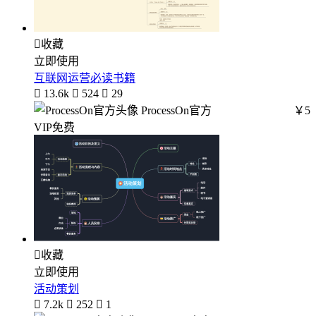

收藏
立即使用
互联网运营必读书籍

13.6k

524

29
ProcessOn官方
￥5
VIP免费

收藏
立即使用
活动策划

7.2k

252

1