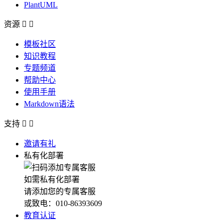
PlantUML
资源


模板社区
知识教程
专题频道
帮助中心
使用手册
Markdown语法
支持


邀请有礼
私有化部署
如需私有化部署
请添加您的专属客服
或致电：010-86393609
教育认证