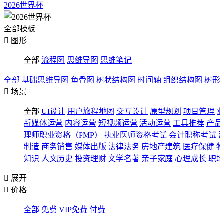
2026世界杯
全部模板

图形
全部
流程图
思维导图
思维笔记
全部
基础思维导图
鱼骨图
树状结构图
时间轴
组织结构图
树形

场景
全部
UI设计
用户旅程地图
交互设计
原型规划
项目管理
新媒体运营
内容运营
短视频运营
活动运营
工具推荐
产
理师职业资格（PMP）
执业医师资格考试
会计职称考试
制造
商务销售
媒体出版
法律法务
房地产建筑
医疗保健
知识
人文历史
投资理财
文学名著
亲子家庭
心理成长
职

展开

价格
全部
免费
VIP免费
付费