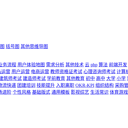
图
括号图
其他思维导图
业务流程
用户体验地图
需求分析
其他技术
云
php
算法
前端开发
品运营
用户运营
电商运营
教师资格证考试
心理咨询师考试
计算
建筑师考试
建造师考试
学前教育
其他教育
初中
高中
大学
小学
物流快递
团建培训
技能提升
入职离职
OKR-KPI
组织结构
采购
场进阶
个性风格
基础版式
通用模板
影视综艺
生活常识
体育游戏