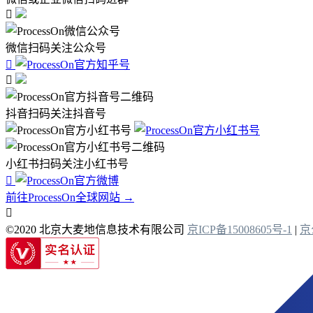

微信扫码关注公众号


抖音扫码关注抖音号
小红书扫码关注小红书号

前往ProcessOn全球网站 →

©2020 北京大麦地信息技术有限公司
京ICP备15008605号-1
|
京