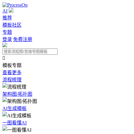
AI
推荐
模板社区
专题
登录
免费注册

模板专题
查看更多
流程梳理
架构图/拓扑图
AI生成模板
一图看懂AI