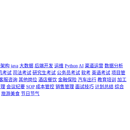
架构
java
大数据
后端开发
运维
Python
AI
渠道运营
数据分析
机考试
司法考试
研究生考试
公务员考试
软考
英语考试
项目管
客服咨询
其他岗位
酒店餐饮
金融保险
汽车出行
教育培训
加工
管理
会议纪要
SOP
成本管控
销售管理
面试技巧
计划总结
综合
旅游美食
节日节气