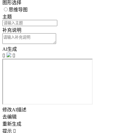
图形选择
思维导图
主题
补充说明
AI生成


修改AI描述
去编辑
重新生成
提示
