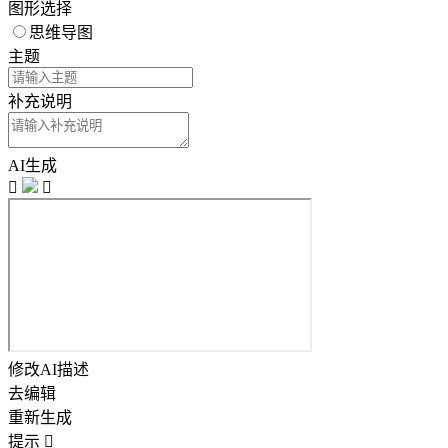
图形选择
思维导图
主题
补充说明
AI生成


修改AI描述
去编辑
重新生成
提示
