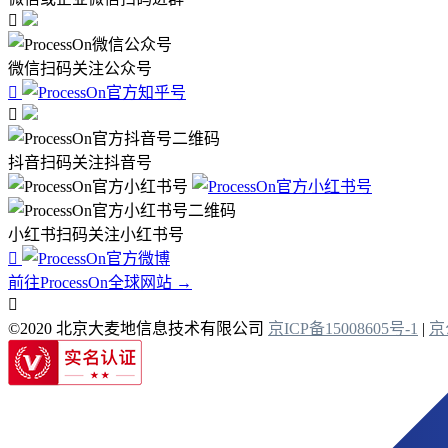

微信扫码关注公众号


抖音扫码关注抖音号
小红书扫码关注小红书号

前往ProcessOn全球网站 →

©2020 北京大麦地信息技术有限公司
京ICP备15008605号-1
|
京