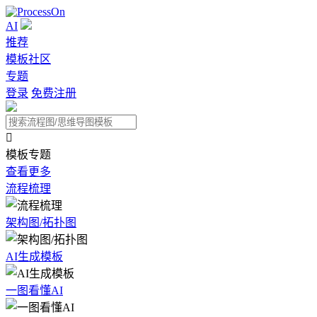
AI
推荐
模板社区
专题
登录
免费注册

模板专题
查看更多
流程梳理
架构图/拓扑图
AI生成模板
一图看懂AI