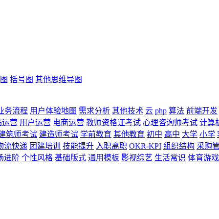
图
括号图
其他思维导图
业务流程
用户体验地图
需求分析
其他技术
云
php
算法
前端开发
品运营
用户运营
电商运营
教师资格证考试
心理咨询师考试
计算
建筑师考试
建造师考试
学前教育
其他教育
初中
高中
大学
小学
物流快递
团建培训
技能提升
入职离职
OKR-KPI
组织结构
采购
场进阶
个性风格
基础版式
通用模板
影视综艺
生活常识
体育游戏