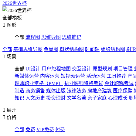
2026世界杯
全部模板

图形
全部
流程图
思维导图
思维笔记
全部
基础思维导图
鱼骨图
树状结构图
时间轴
组织结构图
树形

场景
全部
UI设计
用户旅程地图
交互设计
原型规划
项目管理
新媒体运营
内容运营
短视频运营
活动运营
工具推荐
产
理师职业资格（PMP）
执业医师资格考试
会计职称考试
制造
商务销售
媒体出版
法律法务
房地产建筑
医疗保健
知识
人文历史
投资理财
文学名著
亲子家庭
心理成长
职

展开

价格
全部
免费
VIP免费
付费