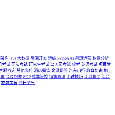
架构
java
大数据
后端开发
运维
Python
AI
渠道运营
数据分析
机考试
司法考试
研究生考试
公务员考试
软考
英语考试
项目管
客服咨询
其他岗位
酒店餐饮
金融保险
汽车出行
教育培训
加工
管理
会议纪要
SOP
成本管控
销售管理
面试技巧
计划总结
综合
旅游美食
节日节气