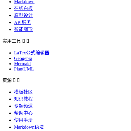
Markdown
在线白板
原型设计
API服务
智能图形
实用工具


LaTex公式编辑器
Geogebra
Mermaid
PlantUML
资源


模板社区
知识教程
专题频道
帮助中心
使用手册
Markdown语法