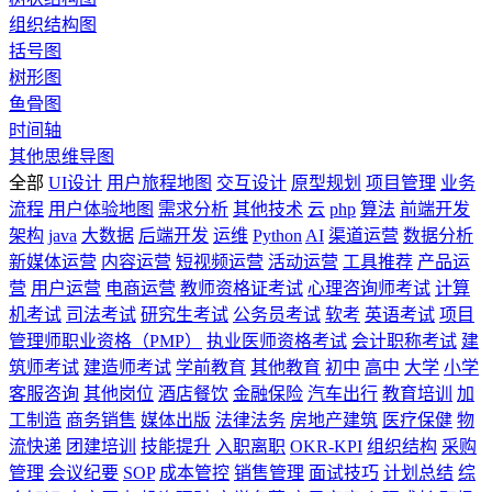
组织结构图
括号图
树形图
鱼骨图
时间轴
其他思维导图
全部
UI设计
用户旅程地图
交互设计
原型规划
项目管理
业务
流程
用户体验地图
需求分析
其他技术
云
php
算法
前端开发
架构
java
大数据
后端开发
运维
Python
AI
渠道运营
数据分析
新媒体运营
内容运营
短视频运营
活动运营
工具推荐
产品运
营
用户运营
电商运营
教师资格证考试
心理咨询师考试
计算
机考试
司法考试
研究生考试
公务员考试
软考
英语考试
项目
管理师职业资格（PMP）
执业医师资格考试
会计职称考试
建
筑师考试
建造师考试
学前教育
其他教育
初中
高中
大学
小学
客服咨询
其他岗位
酒店餐饮
金融保险
汽车出行
教育培训
加
工制造
商务销售
媒体出版
法律法务
房地产建筑
医疗保健
物
流快递
团建培训
技能提升
入职离职
OKR-KPI
组织结构
采购
管理
会议纪要
SOP
成本管控
销售管理
面试技巧
计划总结
综