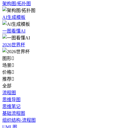
架构图/拓扑图
AI生成模板
一图看懂AI
2026世界杯
图形

场景

价格

推荐

全部
流程图
思维导图
思维笔记
基础流程图
组织结构-流程图
UML图