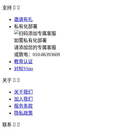
支持


邀请有礼
私有化部署
如需私有化部署
请添加您的专属客服
或致电：010-86393609
教育认证
对标Visio
关于


关于我们
加入我们
服务条款
隐私政策
联系

