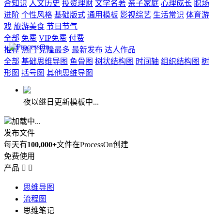
合知识
人文历史
投资理财
文学名著
亲子家庭
心理成长
职场
进阶
个性风格
基础版式
通用模板
影视综艺
生活常识
体育游
戏
旅游美食
节日节气
全部
免费
VIP免费
付费
推荐
热门
克隆最多
最新发布
达人作品
全部
基础思维导图
鱼骨图
树状结构图
时间轴
组织结构图
树
形图
括号图
其他思维导图
夜以继日更新模板中...
加载中...
发布文件
每天有
100,000+
文件在ProcessOn创建
免费使用
产品


思维导图
流程图
思维笔记