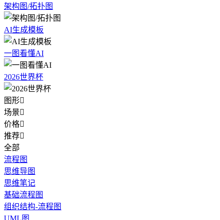
架构图/拓扑图
AI生成模板
一图看懂AI
2026世界杯
图形

场景

价格

推荐

全部
流程图
思维导图
思维笔记
基础流程图
组织结构-流程图
UML图