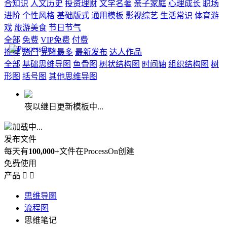
合知识
人文历史
投资理财
文学名著
亲子家庭
心理成长
职场
进阶
个性风格
基础版式
通用模板
影视综艺
生活常识
体育游
戏
旅游美食
节日节气
全部
免费
VIP免费
付费
推荐
热门
克隆最多
最新发布
达人作品
全部
基础思维导图
鱼骨图
树状结构图
时间轴
组织结构图
树
形图
括号图
其他思维导图
夜以继日更新模板中...
加载中...
发布文件
每天有
100,000+
文件在ProcessOn创建
免费使用
产品


思维导图
流程图
思维笔记