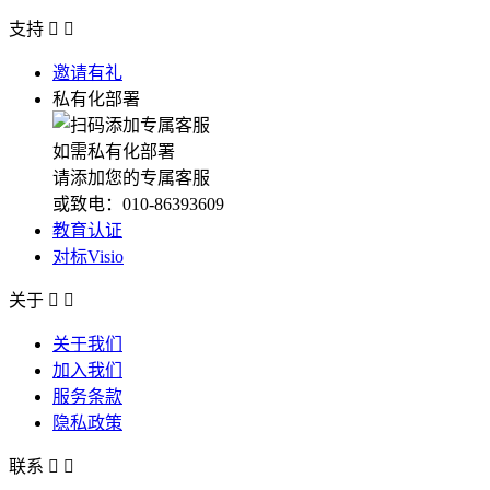
支持


邀请有礼
私有化部署
如需私有化部署
请添加您的专属客服
或致电：010-86393609
教育认证
对标Visio
关于


关于我们
加入我们
服务条款
隐私政策
联系

