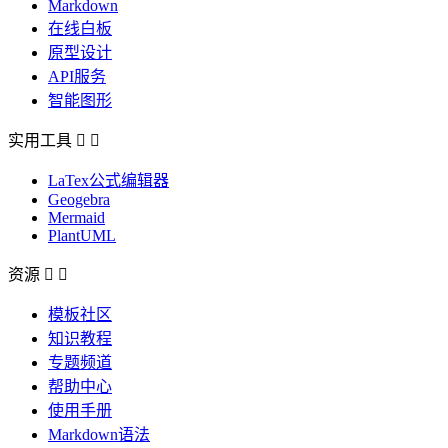
Markdown
在线白板
原型设计
API服务
智能图形
实用工具


LaTex公式编辑器
Geogebra
Mermaid
PlantUML
资源


模板社区
知识教程
专题频道
帮助中心
使用手册
Markdown语法