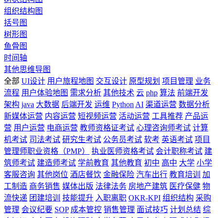
组织结构图
括号图
树形图
鱼骨图
时间轴
其他思维导图
全部
UI设计
用户旅程地图
交互设计
原型规划
项目管理
业务
流程
用户体验地图
需求分析
其他技术
云
php
算法
前端开发
架构
java
大数据
后端开发
运维
Python
AI
渠道运营
数据分析
新媒体运营
内容运营
短视频运营
活动运营
工具推荐
产品运
营
用户运营
电商运营
教师资格证考试
心理咨询师考试
计算
机考试
司法考试
研究生考试
公务员考试
软考
英语考试
项目
管理师职业资格（PMP）
执业医师资格考试
会计职称考试
建
筑师考试
建造师考试
学前教育
其他教育
初中
高中
大学
小学
客服咨询
其他岗位
酒店餐饮
金融保险
汽车出行
教育培训
加
工制造
商务销售
媒体出版
法律法务
房地产建筑
医疗保健
物
流快递
团建培训
技能提升
入职离职
OKR-KPI
组织结构
采购
管理
会议纪要
SOP
成本管控
销售管理
面试技巧
计划总结
综