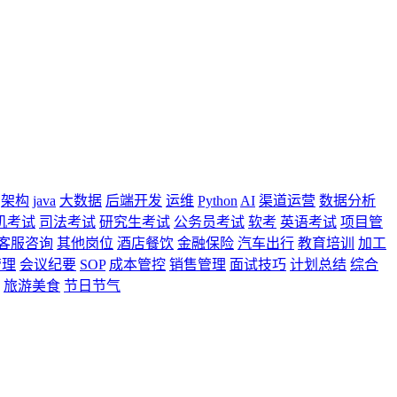
架构
java
大数据
后端开发
运维
Python
AI
渠道运营
数据分析
机考试
司法考试
研究生考试
公务员考试
软考
英语考试
项目管
客服咨询
其他岗位
酒店餐饮
金融保险
汽车出行
教育培训
加工
管理
会议纪要
SOP
成本管控
销售管理
面试技巧
计划总结
综合
旅游美食
节日节气