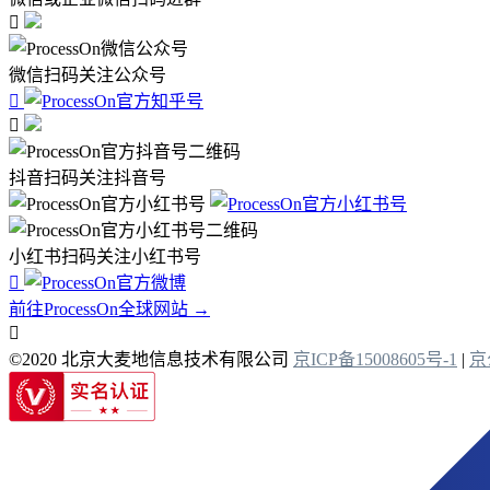

微信扫码关注公众号


抖音扫码关注抖音号
小红书扫码关注小红书号

前往ProcessOn全球网站 →

©2020 北京大麦地信息技术有限公司
京ICP备15008605号-1
|
京