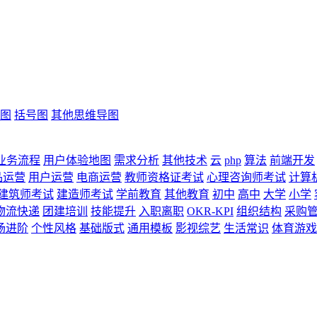
图
括号图
其他思维导图
业务流程
用户体验地图
需求分析
其他技术
云
php
算法
前端开发
品运营
用户运营
电商运营
教师资格证考试
心理咨询师考试
计算
建筑师考试
建造师考试
学前教育
其他教育
初中
高中
大学
小学
物流快递
团建培训
技能提升
入职离职
OKR-KPI
组织结构
采购
场进阶
个性风格
基础版式
通用模板
影视综艺
生活常识
体育游戏