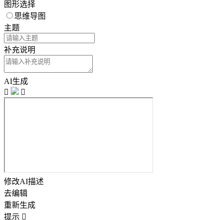
图形选择
思维导图
主题
补充说明
AI生成


修改AI描述
去编辑
重新生成
提示
