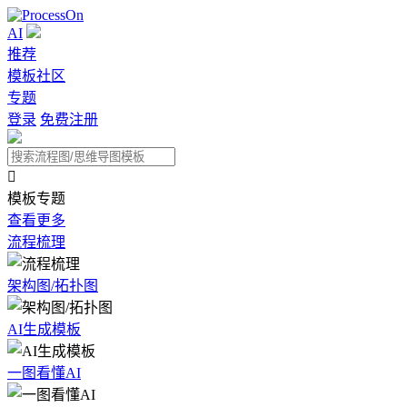
AI
推荐
模板社区
专题
登录
免费注册

模板专题
查看更多
流程梳理
架构图/拓扑图
AI生成模板
一图看懂AI