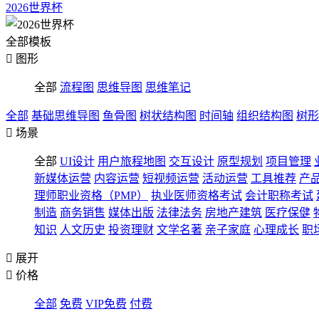
2026世界杯
全部模板

图形
全部
流程图
思维导图
思维笔记
全部
基础思维导图
鱼骨图
树状结构图
时间轴
组织结构图
树形

场景
全部
UI设计
用户旅程地图
交互设计
原型规划
项目管理
新媒体运营
内容运营
短视频运营
活动运营
工具推荐
产
理师职业资格（PMP）
执业医师资格考试
会计职称考试
制造
商务销售
媒体出版
法律法务
房地产建筑
医疗保健
知识
人文历史
投资理财
文学名著
亲子家庭
心理成长
职

展开

价格
全部
免费
VIP免费
付费