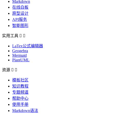
Markdown
在线白板
原型设计
API服务
智能图形
实用工具


LaTex公式编辑器
Geogebra
Mermaid
PlantUML
资源


模板社区
知识教程
专题频道
帮助中心
使用手册
Markdown语法