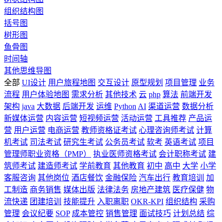
组织结构图
括号图
树形图
鱼骨图
时间轴
其他思维导图
全部
UI设计
用户旅程地图
交互设计
原型规划
项目管理
业务
流程
用户体验地图
需求分析
其他技术
云
php
算法
前端开发
架构
java
大数据
后端开发
运维
Python
AI
渠道运营
数据分析
新媒体运营
内容运营
短视频运营
活动运营
工具推荐
产品运
营
用户运营
电商运营
教师资格证考试
心理咨询师考试
计算
机考试
司法考试
研究生考试
公务员考试
软考
英语考试
项目
管理师职业资格（PMP）
执业医师资格考试
会计职称考试
建
筑师考试
建造师考试
学前教育
其他教育
初中
高中
大学
小学
客服咨询
其他岗位
酒店餐饮
金融保险
汽车出行
教育培训
加
工制造
商务销售
媒体出版
法律法务
房地产建筑
医疗保健
物
流快递
团建培训
技能提升
入职离职
OKR-KPI
组织结构
采购
管理
会议纪要
SOP
成本管控
销售管理
面试技巧
计划总结
综