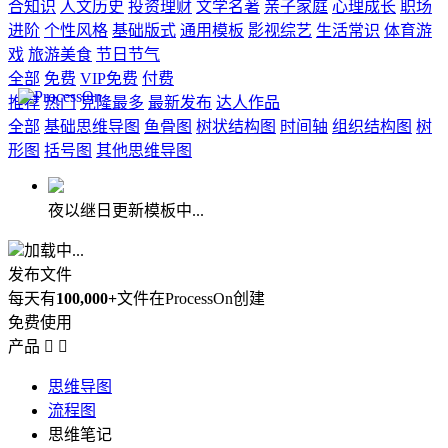
合知识
人文历史
投资理财
文学名著
亲子家庭
心理成长
职场
进阶
个性风格
基础版式
通用模板
影视综艺
生活常识
体育游
戏
旅游美食
节日节气
全部
免费
VIP免费
付费
推荐
热门
克隆最多
最新发布
达人作品
全部
基础思维导图
鱼骨图
树状结构图
时间轴
组织结构图
树
形图
括号图
其他思维导图
夜以继日更新模板中...
加载中...
发布文件
每天有
100,000+
文件在ProcessOn创建
免费使用
产品


思维导图
流程图
思维笔记