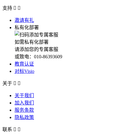
支持


邀请有礼
私有化部署
如需私有化部署
请添加您的专属客服
或致电：010-86393609
教育认证
对标Visio
关于


关于我们
加入我们
服务条款
隐私政策
联系

