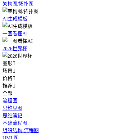
架构图/拓扑图
AI生成模板
一图看懂AI
2026世界杯
图形

场景

价格

推荐

全部
流程图
思维导图
思维笔记
基础流程图
组织结构-流程图
UML图