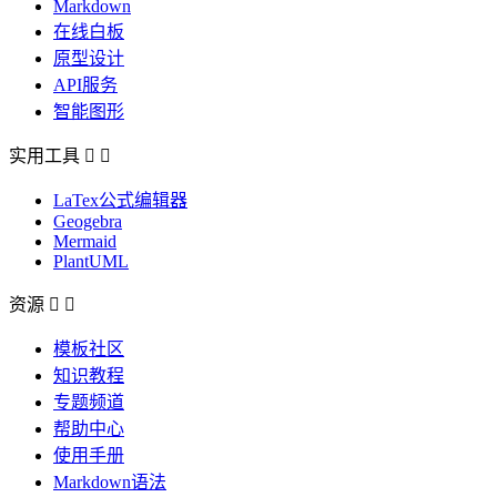
Markdown
在线白板
原型设计
API服务
智能图形
实用工具


LaTex公式编辑器
Geogebra
Mermaid
PlantUML
资源


模板社区
知识教程
专题频道
帮助中心
使用手册
Markdown语法