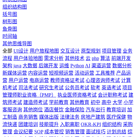
组织结构图
括号图
树形图
鱼骨图
时间轴
其他思维导图
全部
UI设计
用户旅程地图
交互设计
原型规划
项目管理
业务
流程
用户体验地图
需求分析
其他技术
云
php
算法
前端开发
架构
java
大数据
后端开发
运维
Python
AI
渠道运营
数据分析
新媒体运营
内容运营
短视频运营
活动运营
工具推荐
产品运
营
用户运营
电商运营
教师资格证考试
心理咨询师考试
计算
机考试
司法考试
研究生考试
公务员考试
软考
英语考试
项目
管理师职业资格（PMP）
执业医师资格考试
会计职称考试
建
筑师考试
建造师考试
学前教育
其他教育
初中
高中
大学
小学
客服咨询
其他岗位
酒店餐饮
金融保险
汽车出行
教育培训
加
工制造
商务销售
媒体出版
法律法务
房地产建筑
医疗保健
物
流快递
团建培训
技能提升
入职离职
OKR-KPI
组织结构
采购
管理
会议纪要
SOP
成本管控
销售管理
面试技巧
计划总结
综