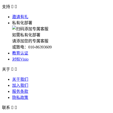
支持


邀请有礼
私有化部署
如需私有化部署
请添加您的专属客服
或致电：010-86393609
教育认证
对标Visio
关于


关于我们
加入我们
服务条款
隐私政策
联系

