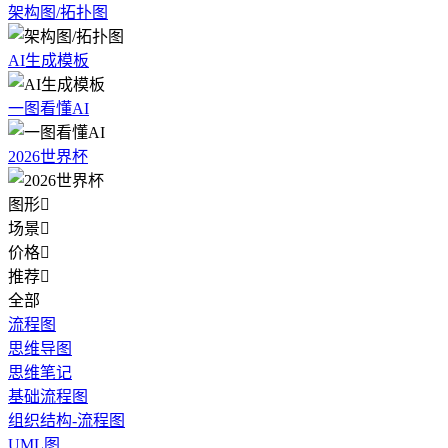
架构图/拓扑图
AI生成模板
一图看懂AI
2026世界杯
图形

场景

价格

推荐

全部
流程图
思维导图
思维笔记
基础流程图
组织结构-流程图
UML图