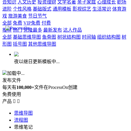
合知识
人文历史
投资理财
文学名著
亲子家庭
心理成长
职场
进阶
个性风格
基础版式
通用模板
影视综艺
生活常识
体育游
戏
旅游美食
节日节气
全部
免费
VIP免费
付费
推荐
热门
克隆最多
最新发布
达人作品
全部
基础思维导图
鱼骨图
树状结构图
时间轴
组织结构图
树
形图
括号图
其他思维导图
夜以继日更新模板中...
加载中...
发布文件
每天有
100,000+
文件在ProcessOn创建
免费使用
产品


思维导图
流程图
思维笔记