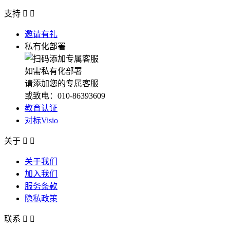
支持


邀请有礼
私有化部署
如需私有化部署
请添加您的专属客服
或致电：010-86393609
教育认证
对标Visio
关于


关于我们
加入我们
服务条款
隐私政策
联系

