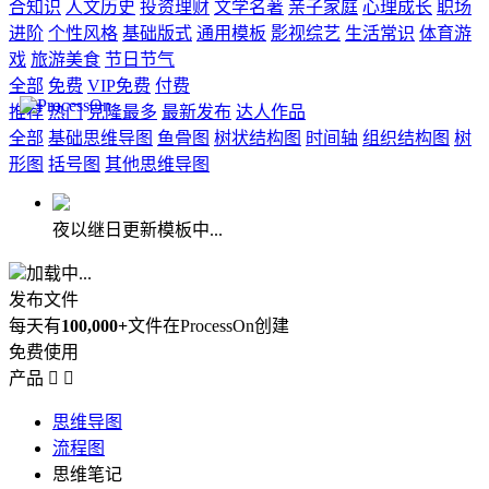
合知识
人文历史
投资理财
文学名著
亲子家庭
心理成长
职场
进阶
个性风格
基础版式
通用模板
影视综艺
生活常识
体育游
戏
旅游美食
节日节气
全部
免费
VIP免费
付费
推荐
热门
克隆最多
最新发布
达人作品
全部
基础思维导图
鱼骨图
树状结构图
时间轴
组织结构图
树
形图
括号图
其他思维导图
夜以继日更新模板中...
加载中...
发布文件
每天有
100,000+
文件在ProcessOn创建
免费使用
产品


思维导图
流程图
思维笔记