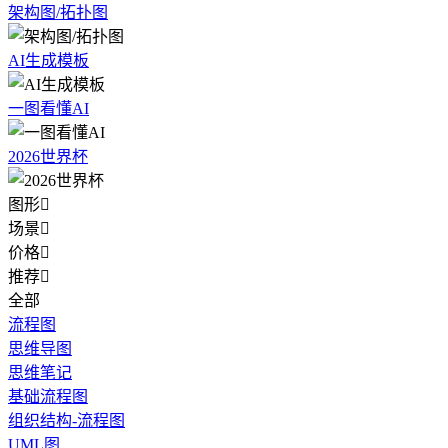
架构图/拓扑图
AI生成模板
一图看懂AI
2026世界杯
图形

场景

价格

推荐

全部
流程图
思维导图
思维笔记
基础流程图
组织结构-流程图
UML图