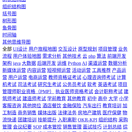
组织结构图
括号图
树形图
鱼骨图
时间轴
其他思维导图
全部
UI设计
用户旅程地图
交互设计
原型规划
项目管理
业务
流程
用户体验地图
需求分析
其他技术
云
php
算法
前端开发
架构
java
大数据
后端开发
运维
Python
AI
渠道运营
数据分析
新媒体运营
内容运营
短视频运营
活动运营
工具推荐
产品运
营
用户运营
电商运营
教师资格证考试
心理咨询师考试
计算
机考试
司法考试
研究生考试
公务员考试
软考
英语考试
项目
管理师职业资格（PMP）
执业医师资格考试
会计职称考试
建
筑师考试
建造师考试
学前教育
其他教育
初中
高中
大学
小学
客服咨询
其他岗位
酒店餐饮
金融保险
汽车出行
教育培训
加
工制造
商务销售
媒体出版
法律法务
房地产建筑
医疗保健
物
流快递
团建培训
技能提升
入职离职
OKR-KPI
组织结构
采购
管理
会议纪要
SOP
成本管控
销售管理
面试技巧
计划总结
综