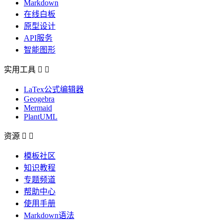
Markdown
在线白板
原型设计
API服务
智能图形
实用工具


LaTex公式编辑器
Geogebra
Mermaid
PlantUML
资源


模板社区
知识教程
专题频道
帮助中心
使用手册
Markdown语法