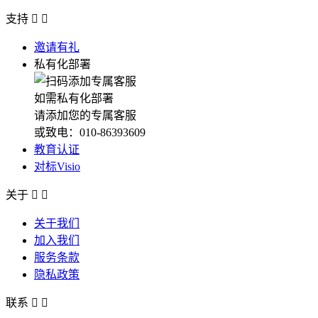
支持


邀请有礼
私有化部署
如需私有化部署
请添加您的专属客服
或致电：010-86393609
教育认证
对标Visio
关于


关于我们
加入我们
服务条款
隐私政策
联系

