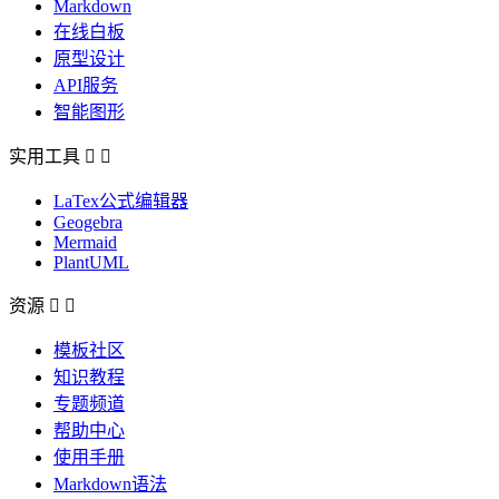
Markdown
在线白板
原型设计
API服务
智能图形
实用工具


LaTex公式编辑器
Geogebra
Mermaid
PlantUML
资源


模板社区
知识教程
专题频道
帮助中心
使用手册
Markdown语法