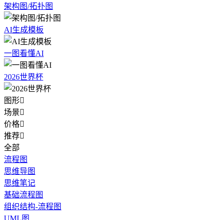
架构图/拓扑图
AI生成模板
一图看懂AI
2026世界杯
图形

场景

价格

推荐

全部
流程图
思维导图
思维笔记
基础流程图
组织结构-流程图
UML图