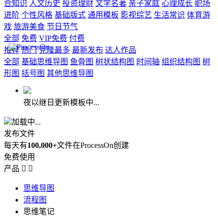
合知识
人文历史
投资理财
文学名著
亲子家庭
心理成长
职场
进阶
个性风格
基础版式
通用模板
影视综艺
生活常识
体育游
戏
旅游美食
节日节气
全部
免费
VIP免费
付费
推荐
热门
克隆最多
最新发布
达人作品
全部
基础思维导图
鱼骨图
树状结构图
时间轴
组织结构图
树
形图
括号图
其他思维导图
夜以继日更新模板中...
加载中...
发布文件
每天有
100,000+
文件在ProcessOn创建
免费使用
产品


思维导图
流程图
思维笔记