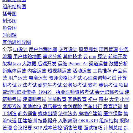
组织结构图
括号图
树形图
鱼骨图
时间轴
其他思维导图
全部
UI设计
用户旅程地图
交互设计
原型规划
项目管理
业务
流程
用户体验地图
需求分析
其他技术
云
php
算法
前端开发
架构
java
大数据
后端开发
运维
Python
AI
渠道运营
数据分析
新媒体运营
内容运营
短视频运营
活动运营
工具推荐
产品运
营
用户运营
电商运营
教师资格证考试
心理咨询师考试
计算
机考试
司法考试
研究生考试
公务员考试
软考
英语考试
项目
管理师职业资格（PMP）
执业医师资格考试
会计职称考试
建
筑师考试
建造师考试
学前教育
其他教育
初中
高中
大学
小学
客服咨询
其他岗位
酒店餐饮
金融保险
汽车出行
教育培训
加
工制造
商务销售
媒体出版
法律法务
房地产建筑
医疗保健
物
流快递
团建培训
技能提升
入职离职
OKR-KPI
组织结构
采购
管理
会议纪要
SOP
成本管控
销售管理
面试技巧
计划总结
综