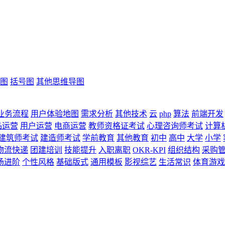
图
括号图
其他思维导图
业务流程
用户体验地图
需求分析
其他技术
云
php
算法
前端开发
品运营
用户运营
电商运营
教师资格证考试
心理咨询师考试
计算
建筑师考试
建造师考试
学前教育
其他教育
初中
高中
大学
小学
物流快递
团建培训
技能提升
入职离职
OKR-KPI
组织结构
采购
场进阶
个性风格
基础版式
通用模板
影视综艺
生活常识
体育游戏