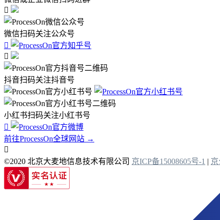

微信扫码关注公众号


抖音扫码关注抖音号
小红书扫码关注小红书号

前往ProcessOn全球网站 →

©2020 北京大麦地信息技术有限公司
京ICP备15008605号-1
|
京