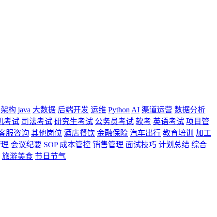
架构
java
大数据
后端开发
运维
Python
AI
渠道运营
数据分析
机考试
司法考试
研究生考试
公务员考试
软考
英语考试
项目管
客服咨询
其他岗位
酒店餐饮
金融保险
汽车出行
教育培训
加工
管理
会议纪要
SOP
成本管控
销售管理
面试技巧
计划总结
综合
旅游美食
节日节气