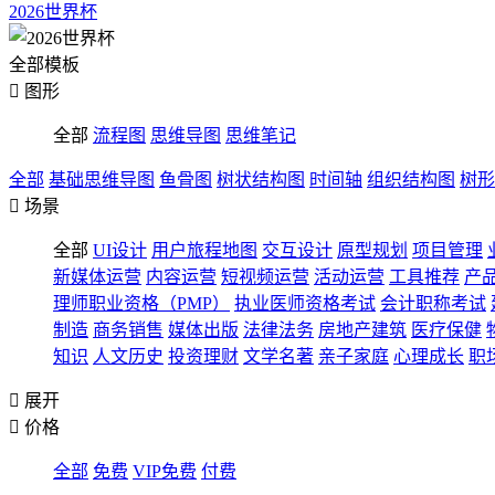
2026世界杯
全部模板

图形
全部
流程图
思维导图
思维笔记
全部
基础思维导图
鱼骨图
树状结构图
时间轴
组织结构图
树形

场景
全部
UI设计
用户旅程地图
交互设计
原型规划
项目管理
新媒体运营
内容运营
短视频运营
活动运营
工具推荐
产
理师职业资格（PMP）
执业医师资格考试
会计职称考试
制造
商务销售
媒体出版
法律法务
房地产建筑
医疗保健
知识
人文历史
投资理财
文学名著
亲子家庭
心理成长
职

展开

价格
全部
免费
VIP免费
付费