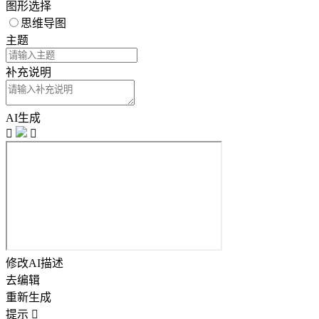
图形选择
思维导图
主题
补充说明
AI生成


修改AI描述
去编辑
重新生成
提示
