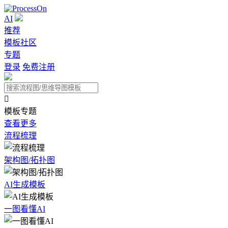
AI
推荐
模板社区
专题
登录
免费注册

模板专题
查看更多
流程梳理
架构图/拓扑图
AI生成模板
一图看懂AI