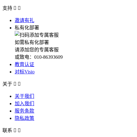
支持


邀请有礼
私有化部署
如需私有化部署
请添加您的专属客服
或致电：010-86393609
教育认证
对标Visio
关于


关于我们
加入我们
服务条款
隐私政策
联系

