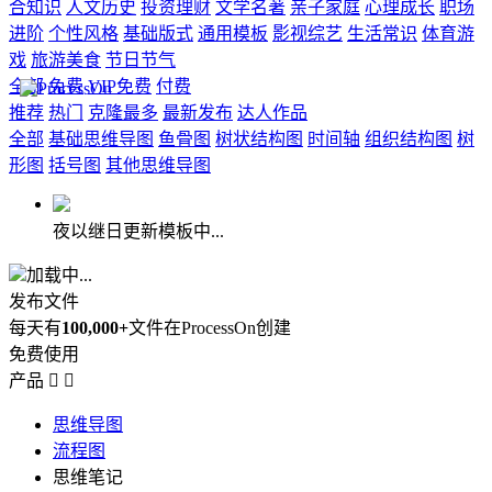
合知识
人文历史
投资理财
文学名著
亲子家庭
心理成长
职场
进阶
个性风格
基础版式
通用模板
影视综艺
生活常识
体育游
戏
旅游美食
节日节气
全部
免费
VIP免费
付费
推荐
热门
克隆最多
最新发布
达人作品
全部
基础思维导图
鱼骨图
树状结构图
时间轴
组织结构图
树
形图
括号图
其他思维导图
夜以继日更新模板中...
加载中...
发布文件
每天有
100,000+
文件在ProcessOn创建
免费使用
产品


思维导图
流程图
思维笔记