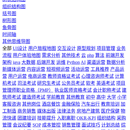
组织结构图
括号图
树形图
鱼骨图
时间轴
其他思维导图
全部
UI设计
用户旅程地图
交互设计
原型规划
项目管理
业务
流程
用户体验地图
需求分析
其他技术
云
php
算法
前端开发
架构
java
大数据
后端开发
运维
Python
AI
渠道运营
数据分析
新媒体运营
内容运营
短视频运营
活动运营
工具推荐
产品运
营
用户运营
电商运营
教师资格证考试
心理咨询师考试
计算
机考试
司法考试
研究生考试
公务员考试
软考
英语考试
项目
管理师职业资格（PMP）
执业医师资格考试
会计职称考试
建
筑师考试
建造师考试
学前教育
其他教育
初中
高中
大学
小学
客服咨询
其他岗位
酒店餐饮
金融保险
汽车出行
教育培训
加
工制造
商务销售
媒体出版
法律法务
房地产建筑
医疗保健
物
流快递
团建培训
技能提升
入职离职
OKR-KPI
组织结构
采购
管理
会议纪要
SOP
成本管控
销售管理
面试技巧
计划总结
综