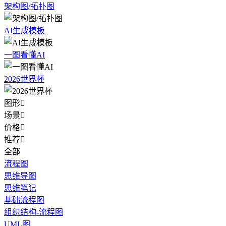
架构图/拓扑图
AI生成模板
一图看懂AI
2026世界杯
图形

场景

价格

推荐

全部
流程图
思维导图
思维笔记
基础流程图
组织结构-流程图
UML图