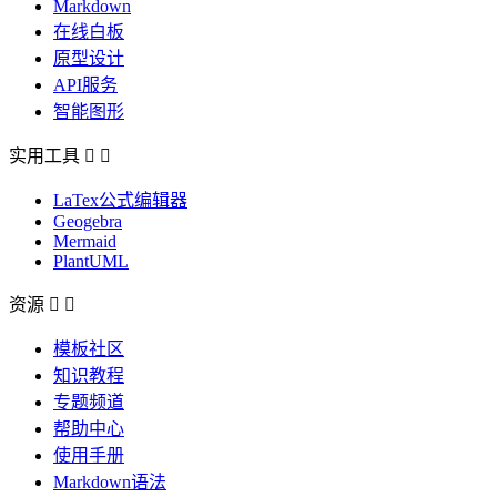
Markdown
在线白板
原型设计
API服务
智能图形
实用工具


LaTex公式编辑器
Geogebra
Mermaid
PlantUML
资源


模板社区
知识教程
专题频道
帮助中心
使用手册
Markdown语法