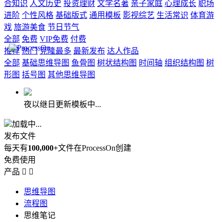
合知识
人文历史
投资理财
文学名著
亲子家庭
心理成长
职场
进阶
个性风格
基础版式
通用模板
影视综艺
生活常识
体育游
戏
旅游美食
节日节气
全部
免费
VIP免费
付费
推荐
热门
克隆最多
最新发布
达人作品
全部
基础思维导图
鱼骨图
树状结构图
时间轴
组织结构图
树
形图
括号图
其他思维导图
夜以继日更新模板中...
加载中...
发布文件
每天有
100,000+
文件在ProcessOn创建
免费使用
产品


思维导图
流程图
思维笔记