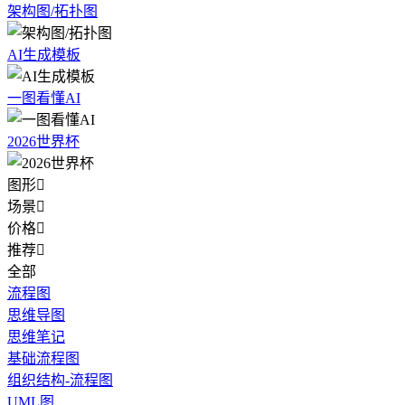
架构图/拓扑图
AI生成模板
一图看懂AI
2026世界杯
图形

场景

价格

推荐

全部
流程图
思维导图
思维笔记
基础流程图
组织结构-流程图
UML图