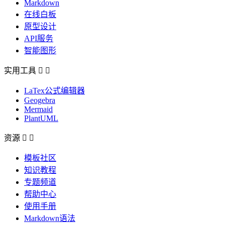
Markdown
在线白板
原型设计
API服务
智能图形
实用工具


LaTex公式编辑器
Geogebra
Mermaid
PlantUML
资源


模板社区
知识教程
专题频道
帮助中心
使用手册
Markdown语法