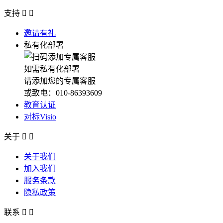
支持


邀请有礼
私有化部署
如需私有化部署
请添加您的专属客服
或致电：010-86393609
教育认证
对标Visio
关于


关于我们
加入我们
服务条款
隐私政策
联系

