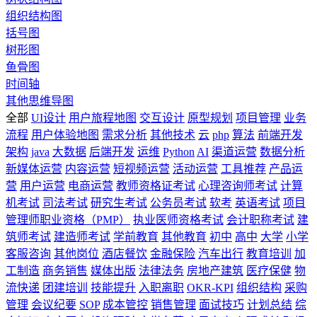
组织结构图
括号图
树形图
鱼骨图
时间轴
其他思维导图
全部
UI设计
用户旅程地图
交互设计
原型规划
项目管理
业务
流程
用户体验地图
需求分析
其他技术
云
php
算法
前端开发
架构
java
大数据
后端开发
运维
Python
AI
渠道运营
数据分析
新媒体运营
内容运营
短视频运营
活动运营
工具推荐
产品运
营
用户运营
电商运营
教师资格证考试
心理咨询师考试
计算
机考试
司法考试
研究生考试
公务员考试
软考
英语考试
项目
管理师职业资格（PMP）
执业医师资格考试
会计职称考试
建
筑师考试
建造师考试
学前教育
其他教育
初中
高中
大学
小学
客服咨询
其他岗位
酒店餐饮
金融保险
汽车出行
教育培训
加
工制造
商务销售
媒体出版
法律法务
房地产建筑
医疗保健
物
流快递
团建培训
技能提升
入职离职
OKR-KPI
组织结构
采购
管理
会议纪要
SOP
成本管控
销售管理
面试技巧
计划总结
综