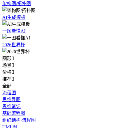
架构图/拓扑图
AI生成模板
一图看懂AI
2026世界杯
图形

场景

价格

推荐

全部
流程图
思维导图
思维笔记
基础流程图
组织结构-流程图
UML图