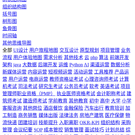
组织结构图
括号图
树形图
鱼骨图
时间轴
其他思维导图
全部
UI设计
用户旅程地图
交互设计
原型规划
项目管理
业务
流程
用户体验地图
需求分析
其他技术
云
php
算法
前端开发
架构
java
大数据
后端开发
运维
Python
AI
渠道运营
数据分析
新媒体运营
内容运营
短视频运营
活动运营
工具推荐
产品运
营
用户运营
电商运营
教师资格证考试
心理咨询师考试
计算
机考试
司法考试
研究生考试
公务员考试
软考
英语考试
项目
管理师职业资格（PMP）
执业医师资格考试
会计职称考试
建
筑师考试
建造师考试
学前教育
其他教育
初中
高中
大学
小学
客服咨询
其他岗位
酒店餐饮
金融保险
汽车出行
教育培训
加
工制造
商务销售
媒体出版
法律法务
房地产建筑
医疗保健
物
流快递
团建培训
技能提升
入职离职
OKR-KPI
组织结构
采购
管理
会议纪要
SOP
成本管控
销售管理
面试技巧
计划总结
综