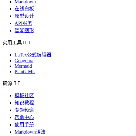
Markdown
在线白板
原型设计
API服务
智能图形
实用工具


LaTex公式编辑器
Geogebra
Mermaid
PlantUML
资源


模板社区
知识教程
专题频道
帮助中心
使用手册
Markdown语法