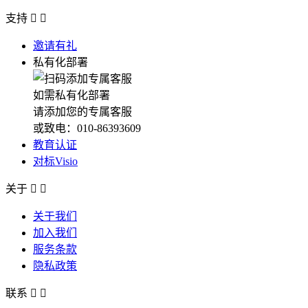
支持


邀请有礼
私有化部署
如需私有化部署
请添加您的专属客服
或致电：010-86393609
教育认证
对标Visio
关于


关于我们
加入我们
服务条款
隐私政策
联系

