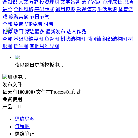
合知识
人文历史
投资理财
文学名著
亲子家庭
心理成长
职场
进阶
个性风格
基础版式
通用模板
影视综艺
生活常识
体育游
戏
旅游美食
节日节气
全部
免费
VIP免费
付费
推荐
热门
克隆最多
最新发布
达人作品
全部
基础思维导图
鱼骨图
树状结构图
时间轴
组织结构图
树
形图
括号图
其他思维导图
夜以继日更新模板中...
加载中...
发布文件
每天有
100,000+
文件在ProcessOn创建
免费使用
产品


思维导图
流程图
思维笔记