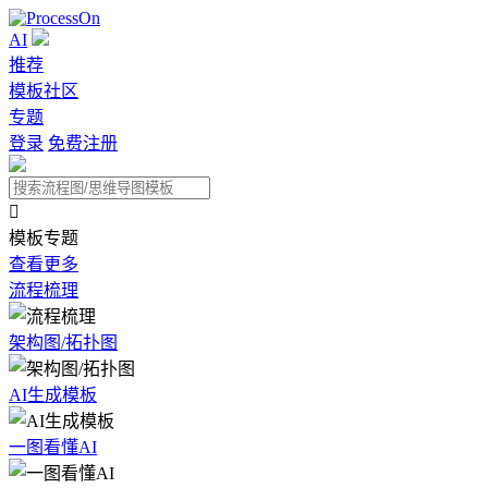
AI
推荐
模板社区
专题
登录
免费注册

模板专题
查看更多
流程梳理
架构图/拓扑图
AI生成模板
一图看懂AI