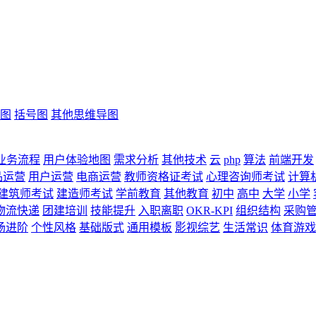
图
括号图
其他思维导图
业务流程
用户体验地图
需求分析
其他技术
云
php
算法
前端开发
品运营
用户运营
电商运营
教师资格证考试
心理咨询师考试
计算
建筑师考试
建造师考试
学前教育
其他教育
初中
高中
大学
小学
物流快递
团建培训
技能提升
入职离职
OKR-KPI
组织结构
采购
场进阶
个性风格
基础版式
通用模板
影视综艺
生活常识
体育游戏