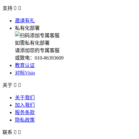
支持


邀请有礼
私有化部署
如需私有化部署
请添加您的专属客服
或致电：010-86393609
教育认证
对标Visio
关于


关于我们
加入我们
服务条款
隐私政策
联系

