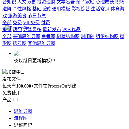
合知识
人文历史
投资理财
文学名著
亲子家庭
心理成长
职场
进阶
个性风格
基础版式
通用模板
影视综艺
生活常识
体育游
戏
旅游美食
节日节气
全部
免费
VIP免费
付费
推荐
热门
克隆最多
最新发布
达人作品
全部
基础思维导图
鱼骨图
树状结构图
时间轴
组织结构图
树
形图
括号图
其他思维导图
夜以继日更新模板中...
加载中...
发布文件
每天有
100,000+
文件在ProcessOn创建
免费使用
产品


思维导图
流程图
思维笔记