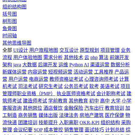
组织结构图
括号图
树形图
鱼骨图
时间轴
其他思维导图
全部
UI设计
用户旅程地图
交互设计
原型规划
项目管理
业务
流程
用户体验地图
需求分析
其他技术
云
php
算法
前端开发
架构
java
大数据
后端开发
运维
Python
AI
渠道运营
数据分析
新媒体运营
内容运营
短视频运营
活动运营
工具推荐
产品运
营
用户运营
电商运营
教师资格证考试
心理咨询师考试
计算
机考试
司法考试
研究生考试
公务员考试
软考
英语考试
项目
管理师职业资格（PMP）
执业医师资格考试
会计职称考试
建
筑师考试
建造师考试
学前教育
其他教育
初中
高中
大学
小学
客服咨询
其他岗位
酒店餐饮
金融保险
汽车出行
教育培训
加
工制造
商务销售
媒体出版
法律法务
房地产建筑
医疗保健
物
流快递
团建培训
技能提升
入职离职
OKR-KPI
组织结构
采购
管理
会议纪要
SOP
成本管控
销售管理
面试技巧
计划总结
综