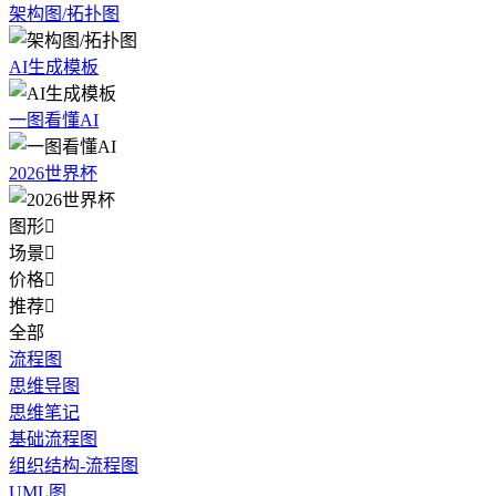
架构图/拓扑图
AI生成模板
一图看懂AI
2026世界杯
图形

场景

价格

推荐

全部
流程图
思维导图
思维笔记
基础流程图
组织结构-流程图
UML图