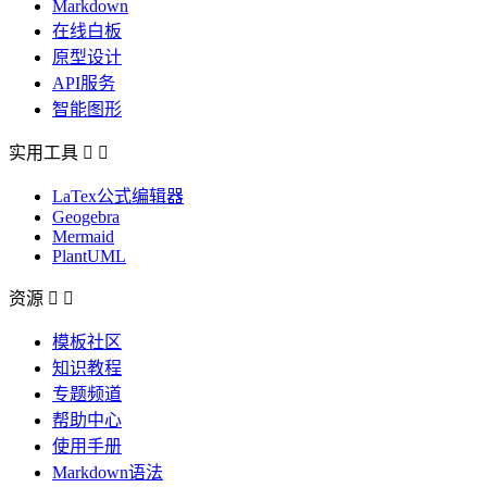
Markdown
在线白板
原型设计
API服务
智能图形
实用工具


LaTex公式编辑器
Geogebra
Mermaid
PlantUML
资源


模板社区
知识教程
专题频道
帮助中心
使用手册
Markdown语法