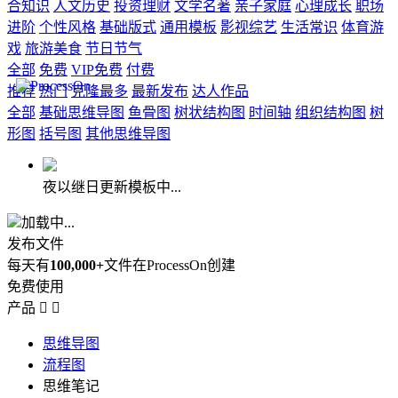
合知识
人文历史
投资理财
文学名著
亲子家庭
心理成长
职场
进阶
个性风格
基础版式
通用模板
影视综艺
生活常识
体育游
戏
旅游美食
节日节气
全部
免费
VIP免费
付费
推荐
热门
克隆最多
最新发布
达人作品
全部
基础思维导图
鱼骨图
树状结构图
时间轴
组织结构图
树
形图
括号图
其他思维导图
夜以继日更新模板中...
加载中...
发布文件
每天有
100,000+
文件在ProcessOn创建
免费使用
产品


思维导图
流程图
思维笔记