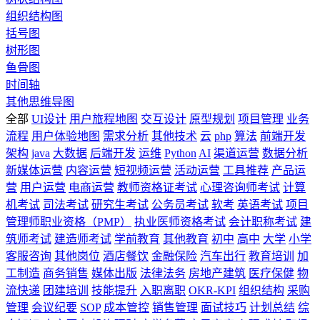
组织结构图
括号图
树形图
鱼骨图
时间轴
其他思维导图
全部
UI设计
用户旅程地图
交互设计
原型规划
项目管理
业务
流程
用户体验地图
需求分析
其他技术
云
php
算法
前端开发
架构
java
大数据
后端开发
运维
Python
AI
渠道运营
数据分析
新媒体运营
内容运营
短视频运营
活动运营
工具推荐
产品运
营
用户运营
电商运营
教师资格证考试
心理咨询师考试
计算
机考试
司法考试
研究生考试
公务员考试
软考
英语考试
项目
管理师职业资格（PMP）
执业医师资格考试
会计职称考试
建
筑师考试
建造师考试
学前教育
其他教育
初中
高中
大学
小学
客服咨询
其他岗位
酒店餐饮
金融保险
汽车出行
教育培训
加
工制造
商务销售
媒体出版
法律法务
房地产建筑
医疗保健
物
流快递
团建培训
技能提升
入职离职
OKR-KPI
组织结构
采购
管理
会议纪要
SOP
成本管控
销售管理
面试技巧
计划总结
综