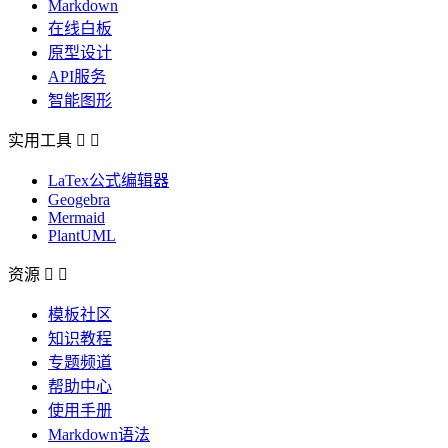
Markdown
在线白板
原型设计
API服务
智能图形
实用工具


LaTex公式编辑器
Geogebra
Mermaid
PlantUML
资源


模板社区
知识教程
专题频道
帮助中心
使用手册
Markdown语法