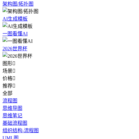
架构图/拓扑图
AI生成模板
一图看懂AI
2026世界杯
图形

场景

价格

推荐

全部
流程图
思维导图
思维笔记
基础流程图
组织结构-流程图
UML图