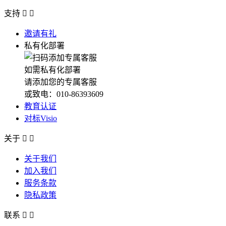
支持


邀请有礼
私有化部署
如需私有化部署
请添加您的专属客服
或致电：010-86393609
教育认证
对标Visio
关于


关于我们
加入我们
服务条款
隐私政策
联系

