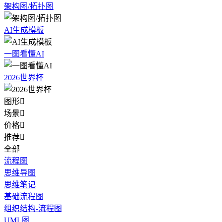
架构图/拓扑图
AI生成模板
一图看懂AI
2026世界杯
图形

场景

价格

推荐

全部
流程图
思维导图
思维笔记
基础流程图
组织结构-流程图
UML图