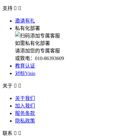
支持


邀请有礼
私有化部署
如需私有化部署
请添加您的专属客服
或致电：010-86393609
教育认证
对标Visio
关于


关于我们
加入我们
服务条款
隐私政策
联系

