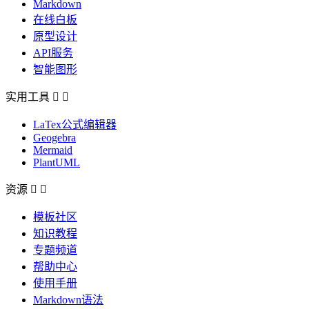
Markdown
在线白板
原型设计
API服务
智能图形
实用工具


LaTex公式编辑器
Geogebra
Mermaid
PlantUML
资源


模板社区
知识教程
专题频道
帮助中心
使用手册
Markdown语法