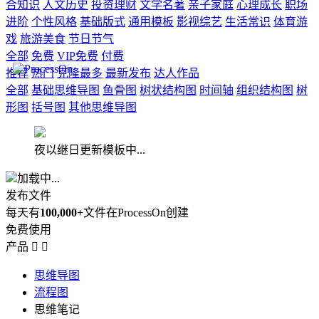
合知识
人文历史
投资理财
文学名著
亲子家庭
心理成长
职场
进阶
个性风格
基础版式
通用模板
影视综艺
生活常识
体育游
戏
旅游美食
节日节气
全部
免费
VIP免费
付费
推荐
热门
克隆最多
最新发布
达人作品
全部
基础思维导图
鱼骨图
树状结构图
时间轴
组织结构图
树
形图
括号图
其他思维导图
夜以继日更新模板中...
加载中...
发布文件
每天有
100,000+
文件在ProcessOn创建
免费使用
产品


思维导图
流程图
思维笔记