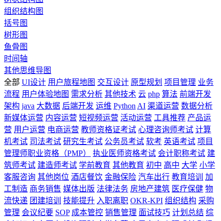
组织结构图
括号图
树形图
鱼骨图
时间轴
其他思维导图
全部
UI设计
用户旅程地图
交互设计
原型规划
项目管理
业务
流程
用户体验地图
需求分析
其他技术
云
php
算法
前端开发
架构
java
大数据
后端开发
运维
Python
AI
渠道运营
数据分析
新媒体运营
内容运营
短视频运营
活动运营
工具推荐
产品运
营
用户运营
电商运营
教师资格证考试
心理咨询师考试
计算
机考试
司法考试
研究生考试
公务员考试
软考
英语考试
项目
管理师职业资格（PMP）
执业医师资格考试
会计职称考试
建
筑师考试
建造师考试
学前教育
其他教育
初中
高中
大学
小学
客服咨询
其他岗位
酒店餐饮
金融保险
汽车出行
教育培训
加
工制造
商务销售
媒体出版
法律法务
房地产建筑
医疗保健
物
流快递
团建培训
技能提升
入职离职
OKR-KPI
组织结构
采购
管理
会议纪要
SOP
成本管控
销售管理
面试技巧
计划总结
综