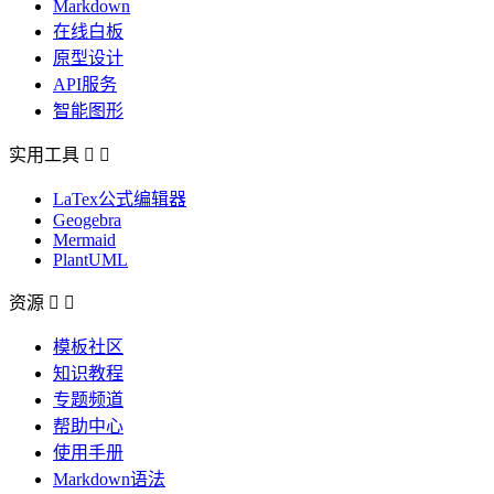
Markdown
在线白板
原型设计
API服务
智能图形
实用工具


LaTex公式编辑器
Geogebra
Mermaid
PlantUML
资源


模板社区
知识教程
专题频道
帮助中心
使用手册
Markdown语法