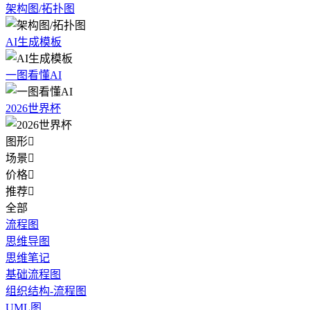
架构图/拓扑图
AI生成模板
一图看懂AI
2026世界杯
图形

场景

价格

推荐

全部
流程图
思维导图
思维笔记
基础流程图
组织结构-流程图
UML图