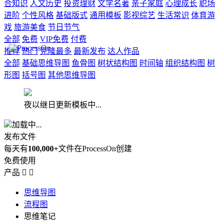
合知识
人文历史
投资理财
文学名著
亲子家庭
心理成长
职场
进阶
个性风格
基础版式
通用模板
影视综艺
生活常识
体育游
戏
旅游美食
节日节气
全部
免费
VIP免费
付费
推荐
热门
克隆最多
最新发布
达人作品
全部
基础思维导图
鱼骨图
树状结构图
时间轴
组织结构图
树
形图
括号图
其他思维导图
夜以继日更新模板中...
加载中...
发布文件
每天有
100,000+
文件在ProcessOn创建
免费使用
产品


思维导图
流程图
思维笔记