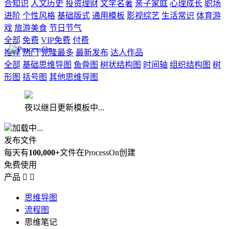
合知识
人文历史
投资理财
文学名著
亲子家庭
心理成长
职场
进阶
个性风格
基础版式
通用模板
影视综艺
生活常识
体育游
戏
旅游美食
节日节气
全部
免费
VIP免费
付费
推荐
热门
克隆最多
最新发布
达人作品
全部
基础思维导图
鱼骨图
树状结构图
时间轴
组织结构图
树
形图
括号图
其他思维导图
夜以继日更新模板中...
加载中...
发布文件
每天有
100,000+
文件在ProcessOn创建
免费使用
产品


思维导图
流程图
思维笔记