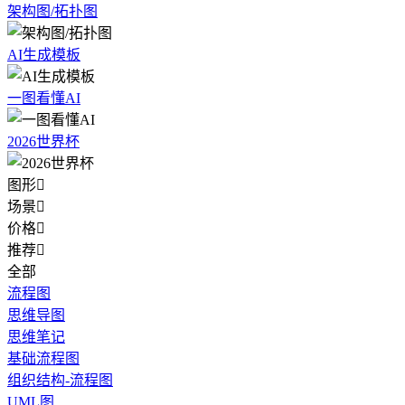
架构图/拓扑图
AI生成模板
一图看懂AI
2026世界杯
图形

场景

价格

推荐

全部
流程图
思维导图
思维笔记
基础流程图
组织结构-流程图
UML图