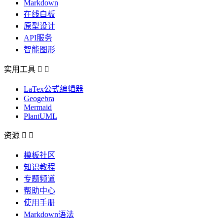
Markdown
在线白板
原型设计
API服务
智能图形
实用工具


LaTex公式编辑器
Geogebra
Mermaid
PlantUML
资源


模板社区
知识教程
专题频道
帮助中心
使用手册
Markdown语法