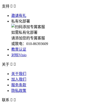
支持


邀请有礼
私有化部署
如需私有化部署
请添加您的专属客服
或致电：010-86393609
教育认证
对标Visio
关于


关于我们
加入我们
服务条款
隐私政策
联系

