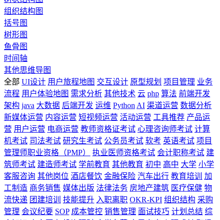
组织结构图
括号图
树形图
鱼骨图
时间轴
其他思维导图
全部
UI设计
用户旅程地图
交互设计
原型规划
项目管理
业务
流程
用户体验地图
需求分析
其他技术
云
php
算法
前端开发
架构
java
大数据
后端开发
运维
Python
AI
渠道运营
数据分析
新媒体运营
内容运营
短视频运营
活动运营
工具推荐
产品运
营
用户运营
电商运营
教师资格证考试
心理咨询师考试
计算
机考试
司法考试
研究生考试
公务员考试
软考
英语考试
项目
管理师职业资格（PMP）
执业医师资格考试
会计职称考试
建
筑师考试
建造师考试
学前教育
其他教育
初中
高中
大学
小学
客服咨询
其他岗位
酒店餐饮
金融保险
汽车出行
教育培训
加
工制造
商务销售
媒体出版
法律法务
房地产建筑
医疗保健
物
流快递
团建培训
技能提升
入职离职
OKR-KPI
组织结构
采购
管理
会议纪要
SOP
成本管控
销售管理
面试技巧
计划总结
综