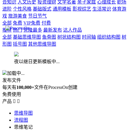
合知识
人文历史
投资理财
文学名著
亲子家庭
心理成长
职场
进阶
个性风格
基础版式
通用模板
影视综艺
生活常识
体育游
戏
旅游美食
节日节气
全部
免费
VIP免费
付费
推荐
热门
克隆最多
最新发布
达人作品
全部
基础思维导图
鱼骨图
树状结构图
时间轴
组织结构图
树
形图
括号图
其他思维导图
夜以继日更新模板中...
加载中...
发布文件
每天有
100,000+
文件在ProcessOn创建
免费使用
产品


思维导图
流程图
思维笔记