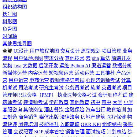
组织结构图
括号图
树形图
鱼骨图
时间轴
其他思维导图
全部
UI设计
用户旅程地图
交互设计
原型规划
项目管理
业务
流程
用户体验地图
需求分析
其他技术
云
php
算法
前端开发
架构
java
大数据
后端开发
运维
Python
AI
渠道运营
数据分析
新媒体运营
内容运营
短视频运营
活动运营
工具推荐
产品运
营
用户运营
电商运营
教师资格证考试
心理咨询师考试
计算
机考试
司法考试
研究生考试
公务员考试
软考
英语考试
项目
管理师职业资格（PMP）
执业医师资格考试
会计职称考试
建
筑师考试
建造师考试
学前教育
其他教育
初中
高中
大学
小学
客服咨询
其他岗位
酒店餐饮
金融保险
汽车出行
教育培训
加
工制造
商务销售
媒体出版
法律法务
房地产建筑
医疗保健
物
流快递
团建培训
技能提升
入职离职
OKR-KPI
组织结构
采购
管理
会议纪要
SOP
成本管控
销售管理
面试技巧
计划总结
综