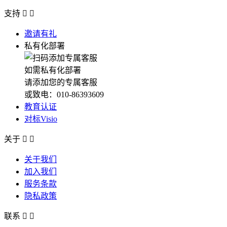
支持


邀请有礼
私有化部署
如需私有化部署
请添加您的专属客服
或致电：010-86393609
教育认证
对标Visio
关于


关于我们
加入我们
服务条款
隐私政策
联系

