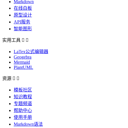
Markdown
在线白板
原型设计
API服务
智能图形
实用工具


LaTex公式编辑器
Geogebra
Mermaid
PlantUML
资源


模板社区
知识教程
专题频道
帮助中心
使用手册
Markdown语法