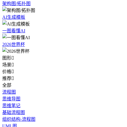
架构图/拓扑图
AI生成模板
一图看懂AI
2026世界杯
图形

场景

价格

推荐

全部
流程图
思维导图
思维笔记
基础流程图
组织结构-流程图
UML图