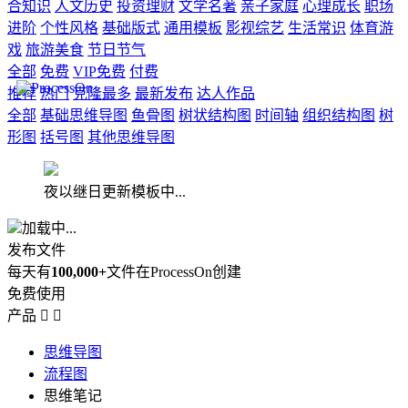
合知识
人文历史
投资理财
文学名著
亲子家庭
心理成长
职场
进阶
个性风格
基础版式
通用模板
影视综艺
生活常识
体育游
戏
旅游美食
节日节气
全部
免费
VIP免费
付费
推荐
热门
克隆最多
最新发布
达人作品
全部
基础思维导图
鱼骨图
树状结构图
时间轴
组织结构图
树
形图
括号图
其他思维导图
夜以继日更新模板中...
加载中...
发布文件
每天有
100,000+
文件在ProcessOn创建
免费使用
产品


思维导图
流程图
思维笔记