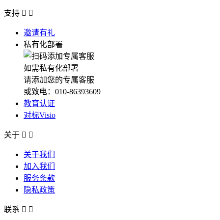
支持


邀请有礼
私有化部署
如需私有化部署
请添加您的专属客服
或致电：010-86393609
教育认证
对标Visio
关于


关于我们
加入我们
服务条款
隐私政策
联系

