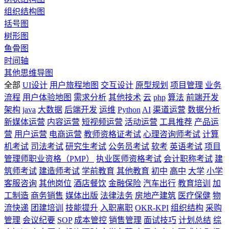
组织结构图
括号图
树形图
鱼骨图
时间轴
其他思维导图
全部
UI设计
用户旅程地图
交互设计
原型规划
项目管理
业务
流程
用户体验地图
需求分析
其他技术
云
php
算法
前端开发
架构
java
大数据
后端开发
运维
Python
AI
渠道运营
数据分析
新媒体运营
内容运营
短视频运营
活动运营
工具推荐
产品运
营
用户运营
电商运营
教师资格证考试
心理咨询师考试
计算
机考试
司法考试
研究生考试
公务员考试
软考
英语考试
项目
管理师职业资格（PMP）
执业医师资格考试
会计职称考试
建
筑师考试
建造师考试
学前教育
其他教育
初中
高中
大学
小学
客服咨询
其他岗位
酒店餐饮
金融保险
汽车出行
教育培训
加
工制造
商务销售
媒体出版
法律法务
房地产建筑
医疗保健
物
流快递
团建培训
技能提升
入职离职
OKR-KPI
组织结构
采购
管理
会议纪要
SOP
成本管控
销售管理
面试技巧
计划总结
综