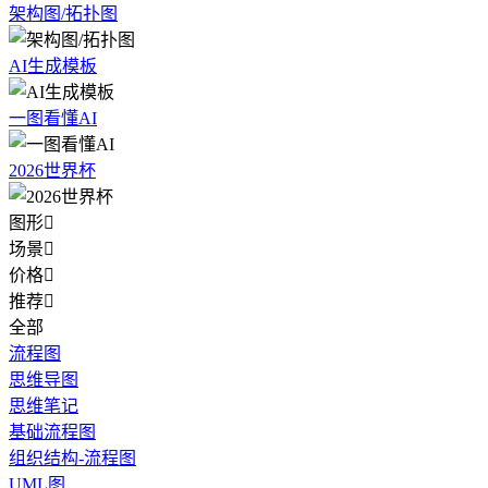
架构图/拓扑图
AI生成模板
一图看懂AI
2026世界杯
图形

场景

价格

推荐

全部
流程图
思维导图
思维笔记
基础流程图
组织结构-流程图
UML图