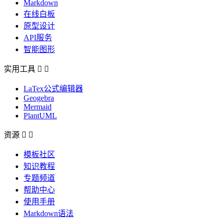
Markdown
在线白板
原型设计
API服务
智能图形
实用工具


LaTex公式编辑器
Geogebra
Mermaid
PlantUML
资源


模板社区
知识教程
专题频道
帮助中心
使用手册
Markdown语法