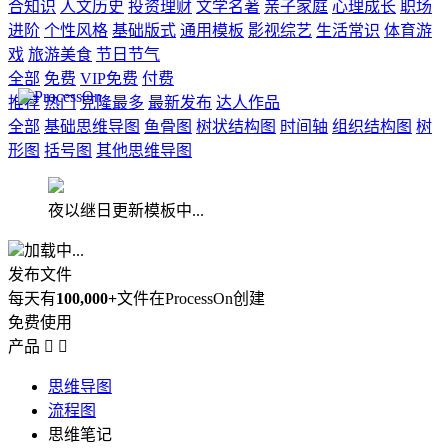
合知识
人文历史
投资理财
文学名著
亲子家庭
心理成长
职场
进阶
个性风格
基础版式
通用模板
影视综艺
生活常识
体育游
戏
旅游美食
节日节气
全部
免费
VIP免费
付费
推荐
热门
克隆最多
最新发布
达人作品
全部
基础思维导图
鱼骨图
树状结构图
时间轴
组织结构图
树
形图
括号图
其他思维导图
夜以继日更新模板中...
加载中...
发布文件
每天有
100,000+
文件在ProcessOn创建
免费使用
产品


思维导图
流程图
思维笔记