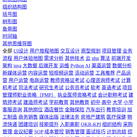
组织结构图
括号图
树形图
鱼骨图
时间轴
其他思维导图
全部
UI设计
用户旅程地图
交互设计
原型规划
项目管理
业务
流程
用户体验地图
需求分析
其他技术
云
php
算法
前端开发
架构
java
大数据
后端开发
运维
Python
AI
渠道运营
数据分析
新媒体运营
内容运营
短视频运营
活动运营
工具推荐
产品运
营
用户运营
电商运营
教师资格证考试
心理咨询师考试
计算
机考试
司法考试
研究生考试
公务员考试
软考
英语考试
项目
管理师职业资格（PMP）
执业医师资格考试
会计职称考试
建
筑师考试
建造师考试
学前教育
其他教育
初中
高中
大学
小学
客服咨询
其他岗位
酒店餐饮
金融保险
汽车出行
教育培训
加
工制造
商务销售
媒体出版
法律法务
房地产建筑
医疗保健
物
流快递
团建培训
技能提升
入职离职
OKR-KPI
组织结构
采购
管理
会议纪要
SOP
成本管控
销售管理
面试技巧
计划总结
综