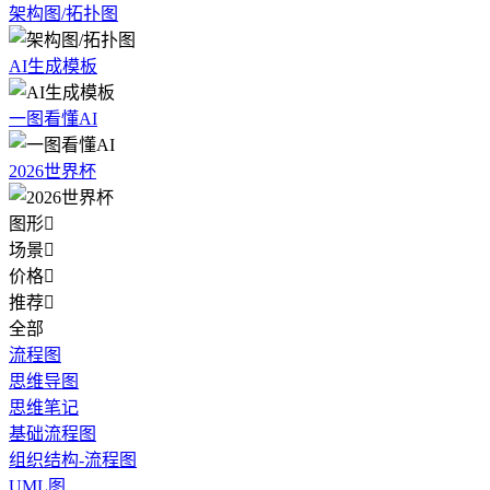
架构图/拓扑图
AI生成模板
一图看懂AI
2026世界杯
图形

场景

价格

推荐

全部
流程图
思维导图
思维笔记
基础流程图
组织结构-流程图
UML图