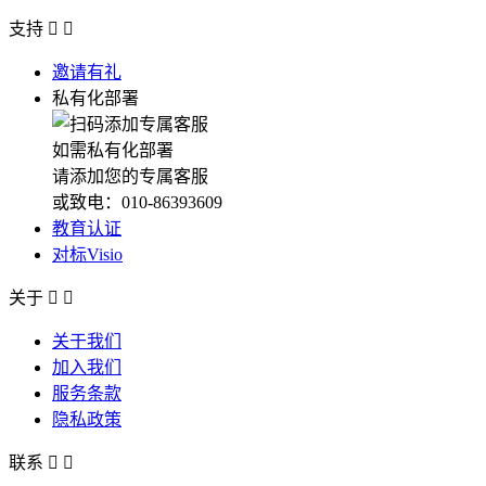
支持


邀请有礼
私有化部署
如需私有化部署
请添加您的专属客服
或致电：010-86393609
教育认证
对标Visio
关于


关于我们
加入我们
服务条款
隐私政策
联系

