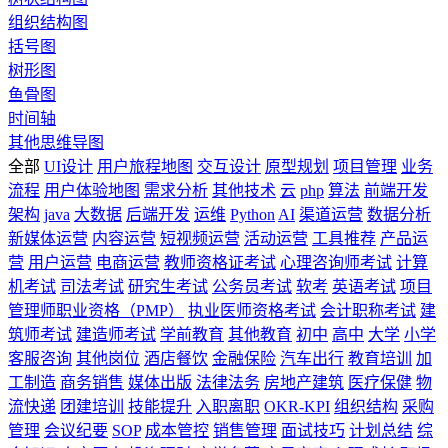
组织结构图
括号图
树形图
鱼骨图
时间轴
其他思维导图
全部
UI设计
用户旅程地图
交互设计
原型规划
项目管理
业务
流程
用户体验地图
需求分析
其他技术
云
php
算法
前端开发
架构
java
大数据
后端开发
运维
Python
AI
渠道运营
数据分析
新媒体运营
内容运营
短视频运营
活动运营
工具推荐
产品运
营
用户运营
电商运营
教师资格证考试
心理咨询师考试
计算
机考试
司法考试
研究生考试
公务员考试
软考
英语考试
项目
管理师职业资格（PMP）
执业医师资格考试
会计职称考试
建
筑师考试
建造师考试
学前教育
其他教育
初中
高中
大学
小学
客服咨询
其他岗位
酒店餐饮
金融保险
汽车出行
教育培训
加
工制造
商务销售
媒体出版
法律法务
房地产建筑
医疗保健
物
流快递
团建培训
技能提升
入职离职
OKR-KPI
组织结构
采购
管理
会议纪要
SOP
成本管控
销售管理
面试技巧
计划总结
综