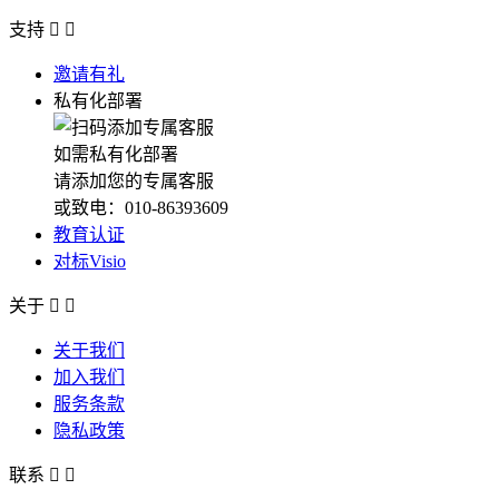
支持


邀请有礼
私有化部署
如需私有化部署
请添加您的专属客服
或致电：010-86393609
教育认证
对标Visio
关于


关于我们
加入我们
服务条款
隐私政策
联系

