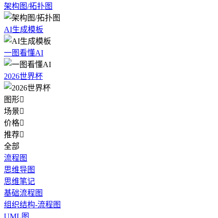
架构图/拓扑图
AI生成模板
一图看懂AI
2026世界杯
图形

场景

价格

推荐

全部
流程图
思维导图
思维笔记
基础流程图
组织结构-流程图
UML图