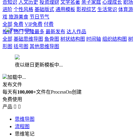
合知识
人文历史
投资理财
文学名著
亲子家庭
心理成长
职场
进阶
个性风格
基础版式
通用模板
影视综艺
生活常识
体育游
戏
旅游美食
节日节气
全部
免费
VIP免费
付费
推荐
热门
克隆最多
最新发布
达人作品
全部
基础思维导图
鱼骨图
树状结构图
时间轴
组织结构图
树
形图
括号图
其他思维导图
夜以继日更新模板中...
加载中...
发布文件
每天有
100,000+
文件在ProcessOn创建
免费使用
产品


思维导图
流程图
思维笔记