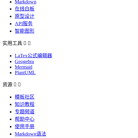
Markdown
在线白板
原型设计
API服务
智能图形
实用工具


LaTex公式编辑器
Geogebra
Mermaid
PlantUML
资源


模板社区
知识教程
专题频道
帮助中心
使用手册
Markdown语法