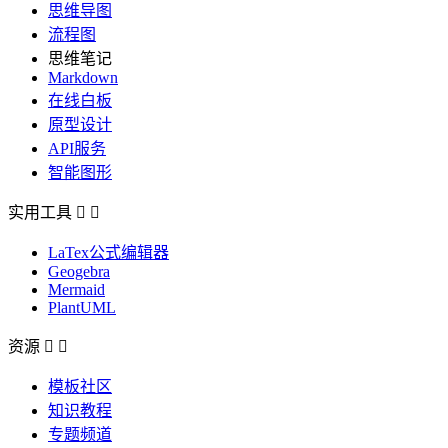
思维导图
流程图
思维笔记
Markdown
在线白板
原型设计
API服务
智能图形
实用工具


LaTex公式编辑器
Geogebra
Mermaid
PlantUML
资源


模板社区
知识教程
专题频道