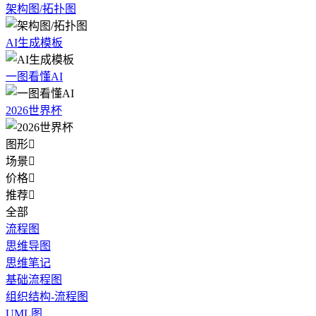
架构图/拓扑图
AI生成模板
一图看懂AI
2026世界杯
图形

场景

价格

推荐

全部
流程图
思维导图
思维笔记
基础流程图
组织结构-流程图
UML图