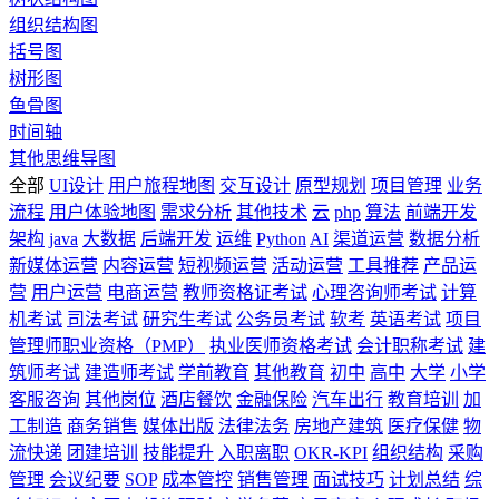
组织结构图
括号图
树形图
鱼骨图
时间轴
其他思维导图
全部
UI设计
用户旅程地图
交互设计
原型规划
项目管理
业务
流程
用户体验地图
需求分析
其他技术
云
php
算法
前端开发
架构
java
大数据
后端开发
运维
Python
AI
渠道运营
数据分析
新媒体运营
内容运营
短视频运营
活动运营
工具推荐
产品运
营
用户运营
电商运营
教师资格证考试
心理咨询师考试
计算
机考试
司法考试
研究生考试
公务员考试
软考
英语考试
项目
管理师职业资格（PMP）
执业医师资格考试
会计职称考试
建
筑师考试
建造师考试
学前教育
其他教育
初中
高中
大学
小学
客服咨询
其他岗位
酒店餐饮
金融保险
汽车出行
教育培训
加
工制造
商务销售
媒体出版
法律法务
房地产建筑
医疗保健
物
流快递
团建培训
技能提升
入职离职
OKR-KPI
组织结构
采购
管理
会议纪要
SOP
成本管控
销售管理
面试技巧
计划总结
综