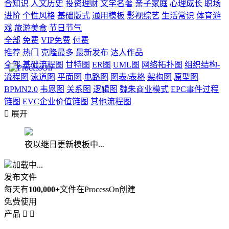
合知识
人文历史
投资理财
文学名著
亲子家庭
心理成长
职场
进阶
个性风格
基础版式
通用模板
影视综艺
生活常识
体育游
戏
旅游美食
节日节气
全部
免费
VIP免费
付费
推荐
热门
克隆最多
最新发布
达人作品
全部
基础流程图
甘特图
ER图
UML图
网络拓扑图
组织结构-
流程图
泳道图
平面图
电路图
图表/表格
架构图
原型图
BPMN2.0
韦恩图
关系图
逻辑图
魏朱商业模式
EPC事件过程
链图
EVC企业价值链图
其他流程图

展开
夜以继日更新模板中...
加载中...
发布文件
每天有
100,000+
文件在ProcessOn创建
免费使用
产品

