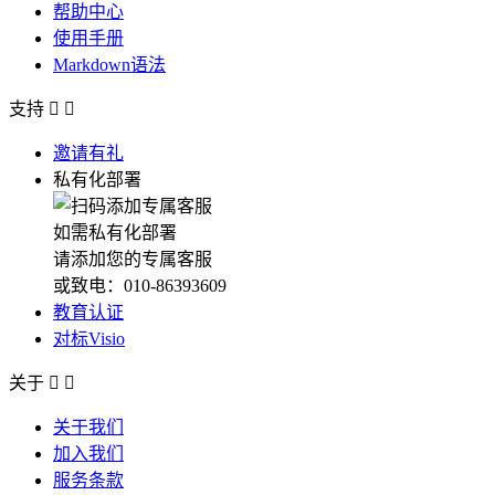
帮助中心
使用手册
Markdown语法
支持


邀请有礼
私有化部署
如需私有化部署
请添加您的专属客服
或致电：010-86393609
教育认证
对标Visio
关于


关于我们
加入我们
服务条款