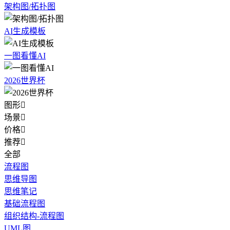
架构图/拓扑图
AI生成模板
一图看懂AI
2026世界杯
图形

场景

价格

推荐

全部
流程图
思维导图
思维笔记
基础流程图
组织结构-流程图
UML图