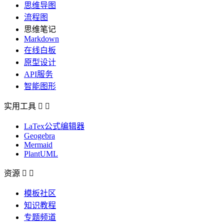
思维导图
流程图
思维笔记
Markdown
在线白板
原型设计
API服务
智能图形
实用工具


LaTex公式编辑器
Geogebra
Mermaid
PlantUML
资源


模板社区
知识教程
专题频道