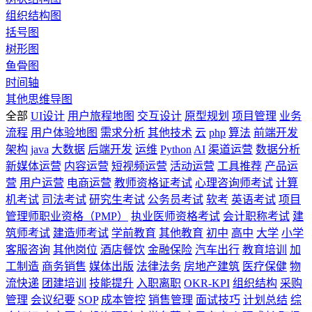
组织结构图
括号图
树形图
鱼骨图
时间轴
其他思维导图
全部
UI设计
用户旅程地图
交互设计
原型规划
项目管理
业务
流程
用户体验地图
需求分析
其他技术
云
php
算法
前端开发
架构
java
大数据
后端开发
运维
Python
AI
渠道运营
数据分析
新媒体运营
内容运营
短视频运营
活动运营
工具推荐
产品运
营
用户运营
电商运营
教师资格证考试
心理咨询师考试
计算
机考试
司法考试
研究生考试
公务员考试
软考
英语考试
项目
管理师职业资格（PMP）
执业医师资格考试
会计职称考试
建
筑师考试
建造师考试
学前教育
其他教育
初中
高中
大学
小学
客服咨询
其他岗位
酒店餐饮
金融保险
汽车出行
教育培训
加
工制造
商务销售
媒体出版
法律法务
房地产建筑
医疗保健
物
流快递
团建培训
技能提升
入职离职
OKR-KPI
组织结构
采购
管理
会议纪要
SOP
成本管控
销售管理
面试技巧
计划总结
综