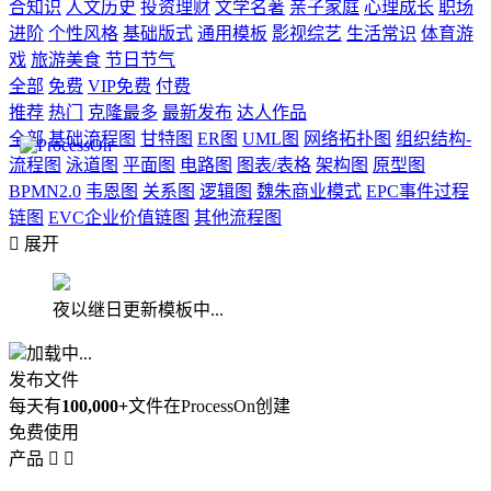
合知识
人文历史
投资理财
文学名著
亲子家庭
心理成长
职场
进阶
个性风格
基础版式
通用模板
影视综艺
生活常识
体育游
戏
旅游美食
节日节气
全部
免费
VIP免费
付费
推荐
热门
克隆最多
最新发布
达人作品
全部
基础流程图
甘特图
ER图
UML图
网络拓扑图
组织结构-
流程图
泳道图
平面图
电路图
图表/表格
架构图
原型图
BPMN2.0
韦恩图
关系图
逻辑图
魏朱商业模式
EPC事件过程
链图
EVC企业价值链图
其他流程图

展开
夜以继日更新模板中...
加载中...
发布文件
每天有
100,000+
文件在ProcessOn创建
免费使用
产品

