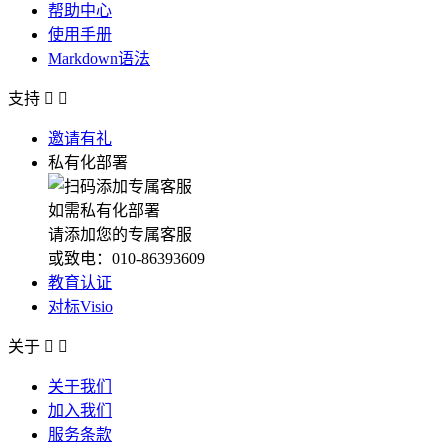
帮助中心
使用手册
Markdown语法
支持


邀请有礼
私有化部署
如需私有化部署
请添加您的专属客服
或致电：010-86393609
教育认证
对标Visio
关于


关于我们
加入我们
服务条款