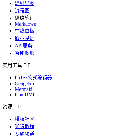
思维导图
流程图
思维笔记
Markdown
在线白板
原型设计
API服务
智能图形
实用工具


LaTex公式编辑器
Geogebra
Mermaid
PlantUML
资源


模板社区
知识教程
专题频道