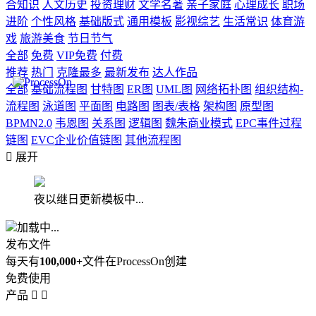
合知识
人文历史
投资理财
文学名著
亲子家庭
心理成长
职场
进阶
个性风格
基础版式
通用模板
影视综艺
生活常识
体育游
戏
旅游美食
节日节气
全部
免费
VIP免费
付费
推荐
热门
克隆最多
最新发布
达人作品
全部
基础流程图
甘特图
ER图
UML图
网络拓扑图
组织结构-
流程图
泳道图
平面图
电路图
图表/表格
架构图
原型图
BPMN2.0
韦恩图
关系图
逻辑图
魏朱商业模式
EPC事件过程
链图
EVC企业价值链图
其他流程图

展开
夜以继日更新模板中...
加载中...
发布文件
每天有
100,000+
文件在ProcessOn创建
免费使用
产品

