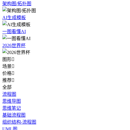
架构图/拓扑图
AI生成模板
一图看懂AI
2026世界杯
图形

场景

价格

推荐

全部
流程图
思维导图
思维笔记
基础流程图
组织结构-流程图
UML图