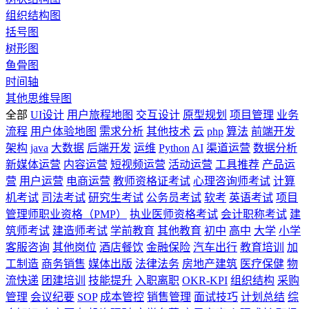
组织结构图
括号图
树形图
鱼骨图
时间轴
其他思维导图
全部
UI设计
用户旅程地图
交互设计
原型规划
项目管理
业务
流程
用户体验地图
需求分析
其他技术
云
php
算法
前端开发
架构
java
大数据
后端开发
运维
Python
AI
渠道运营
数据分析
新媒体运营
内容运营
短视频运营
活动运营
工具推荐
产品运
营
用户运营
电商运营
教师资格证考试
心理咨询师考试
计算
机考试
司法考试
研究生考试
公务员考试
软考
英语考试
项目
管理师职业资格（PMP）
执业医师资格考试
会计职称考试
建
筑师考试
建造师考试
学前教育
其他教育
初中
高中
大学
小学
客服咨询
其他岗位
酒店餐饮
金融保险
汽车出行
教育培训
加
工制造
商务销售
媒体出版
法律法务
房地产建筑
医疗保健
物
流快递
团建培训
技能提升
入职离职
OKR-KPI
组织结构
采购
管理
会议纪要
SOP
成本管控
销售管理
面试技巧
计划总结
综