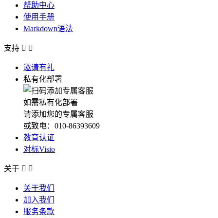
帮助中心
使用手册
Markdown语法
支持


邀请有礼
私有化部署
如需私有化部署
请添加您的专属客服
或致电：010-86393609
教育认证
对标Visio
关于


关于我们
加入我们
服务条款