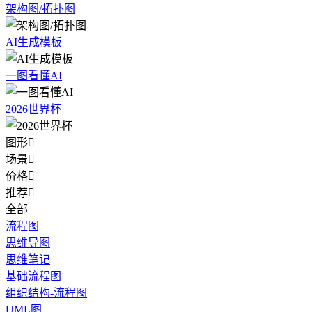
架构图/拓扑图
AI生成模板
一图看懂AI
2026世界杯
图形

场景

价格

推荐

全部
流程图
思维导图
思维笔记
基础流程图
组织结构-流程图
UML图