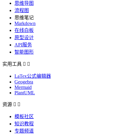
思维导图
流程图
思维笔记
Markdown
在线白板
原型设计
API服务
智能图形
实用工具


LaTex公式编辑器
Geogebra
Mermaid
PlantUML
资源


模板社区
知识教程
专题频道