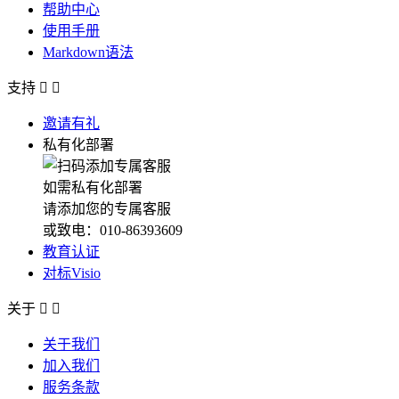
帮助中心
使用手册
Markdown语法
支持


邀请有礼
私有化部署
如需私有化部署
请添加您的专属客服
或致电：010-86393609
教育认证
对标Visio
关于


关于我们
加入我们
服务条款