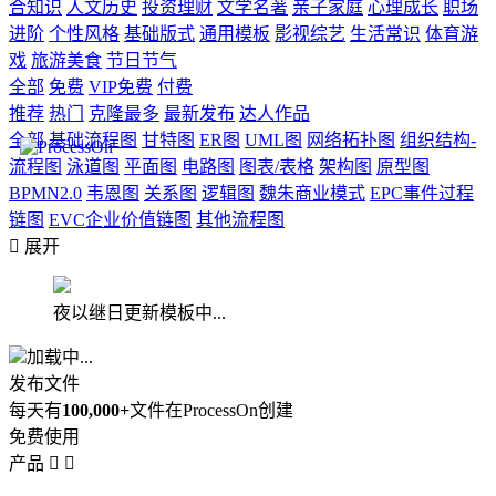
合知识
人文历史
投资理财
文学名著
亲子家庭
心理成长
职场
进阶
个性风格
基础版式
通用模板
影视综艺
生活常识
体育游
戏
旅游美食
节日节气
全部
免费
VIP免费
付费
推荐
热门
克隆最多
最新发布
达人作品
全部
基础流程图
甘特图
ER图
UML图
网络拓扑图
组织结构-
流程图
泳道图
平面图
电路图
图表/表格
架构图
原型图
BPMN2.0
韦恩图
关系图
逻辑图
魏朱商业模式
EPC事件过程
链图
EVC企业价值链图
其他流程图

展开
夜以继日更新模板中...
加载中...
发布文件
每天有
100,000+
文件在ProcessOn创建
免费使用
产品

