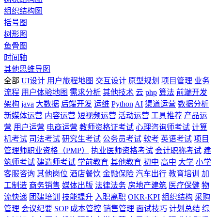
组织结构图
括号图
树形图
鱼骨图
时间轴
其他思维导图
全部
UI设计
用户旅程地图
交互设计
原型规划
项目管理
业务
流程
用户体验地图
需求分析
其他技术
云
php
算法
前端开发
架构
java
大数据
后端开发
运维
Python
AI
渠道运营
数据分析
新媒体运营
内容运营
短视频运营
活动运营
工具推荐
产品运
营
用户运营
电商运营
教师资格证考试
心理咨询师考试
计算
机考试
司法考试
研究生考试
公务员考试
软考
英语考试
项目
管理师职业资格（PMP）
执业医师资格考试
会计职称考试
建
筑师考试
建造师考试
学前教育
其他教育
初中
高中
大学
小学
客服咨询
其他岗位
酒店餐饮
金融保险
汽车出行
教育培训
加
工制造
商务销售
媒体出版
法律法务
房地产建筑
医疗保健
物
流快递
团建培训
技能提升
入职离职
OKR-KPI
组织结构
采购
管理
会议纪要
SOP
成本管控
销售管理
面试技巧
计划总结
综