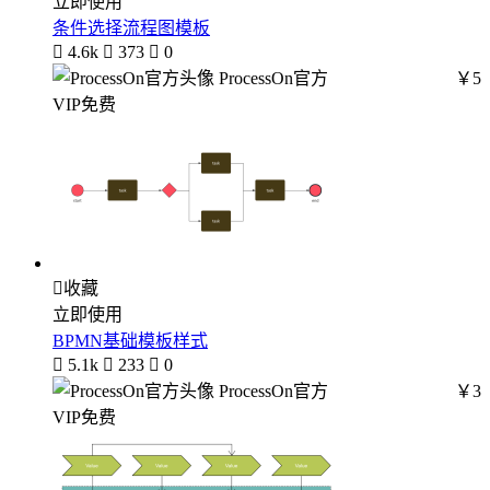
立即使用
条件选择流程图模板

4.6k

373

0
ProcessOn官方
￥5
VIP免费

收藏
立即使用
BPMN基础模板样式

5.1k

233

0
ProcessOn官方
￥3
VIP免费