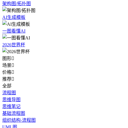
架构图/拓扑图
AI生成模板
一图看懂AI
2026世界杯
图形

场景

价格

推荐

全部
流程图
思维导图
思维笔记
基础流程图
组织结构-流程图
UML图