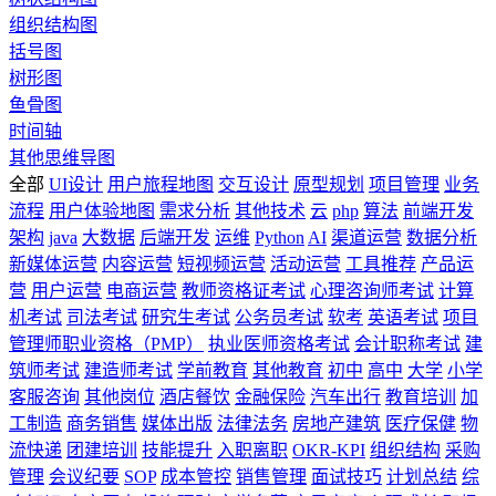
组织结构图
括号图
树形图
鱼骨图
时间轴
其他思维导图
全部
UI设计
用户旅程地图
交互设计
原型规划
项目管理
业务
流程
用户体验地图
需求分析
其他技术
云
php
算法
前端开发
架构
java
大数据
后端开发
运维
Python
AI
渠道运营
数据分析
新媒体运营
内容运营
短视频运营
活动运营
工具推荐
产品运
营
用户运营
电商运营
教师资格证考试
心理咨询师考试
计算
机考试
司法考试
研究生考试
公务员考试
软考
英语考试
项目
管理师职业资格（PMP）
执业医师资格考试
会计职称考试
建
筑师考试
建造师考试
学前教育
其他教育
初中
高中
大学
小学
客服咨询
其他岗位
酒店餐饮
金融保险
汽车出行
教育培训
加
工制造
商务销售
媒体出版
法律法务
房地产建筑
医疗保健
物
流快递
团建培训
技能提升
入职离职
OKR-KPI
组织结构
采购
管理
会议纪要
SOP
成本管控
销售管理
面试技巧
计划总结
综