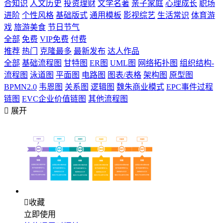
合知识
人文历史
投资理财
文学名著
亲子家庭
心理成长
职场
进阶
个性风格
基础版式
通用模板
影视综艺
生活常识
体育游
戏
旅游美食
节日节气
全部
免费
VIP免费
付费
推荐
热门
克隆最多
最新发布
达人作品
全部
基础流程图
甘特图
ER图
UML图
网络拓扑图
组织结构-
流程图
泳道图
平面图
电路图
图表/表格
架构图
原型图
BPMN2.0
韦恩图
关系图
逻辑图
魏朱商业模式
EPC事件过程
链图
EVC企业价值链图
其他流程图

展开

收藏
立即使用