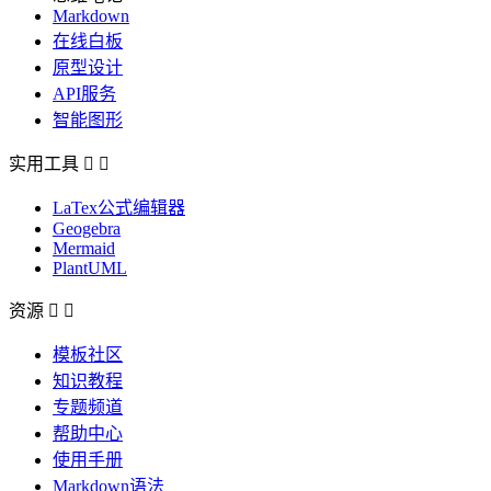
Markdown
在线白板
原型设计
API服务
智能图形
实用工具


LaTex公式编辑器
Geogebra
Mermaid
PlantUML
资源


模板社区
知识教程
专题频道
帮助中心
使用手册
Markdown语法