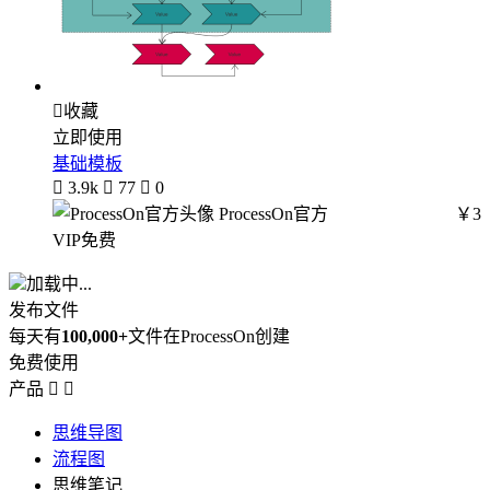

收藏
立即使用
基础模板

3.9k

77

0
ProcessOn官方
￥3
VIP免费
加载中...
发布文件
每天有
100,000+
文件在ProcessOn创建
免费使用
产品


思维导图
流程图
思维笔记