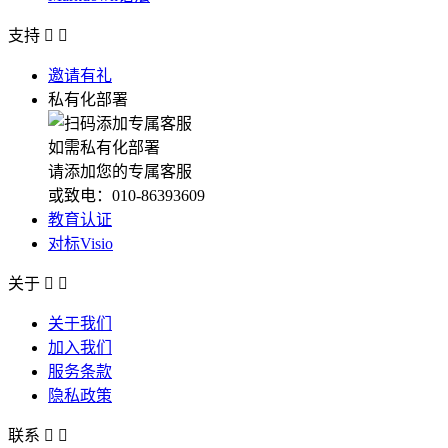
支持


邀请有礼
私有化部署
如需私有化部署
请添加您的专属客服
或致电：010-86393609
教育认证
对标Visio
关于


关于我们
加入我们
服务条款
隐私政策
联系

