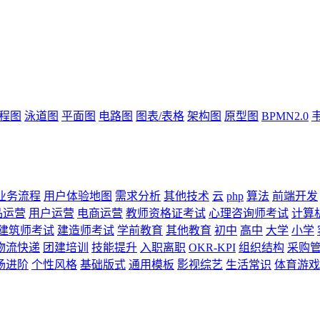
流程图
泳道图
平面图
电路图
图表/表格
架构图
原型图
BPMN2.0
业务流程
用户体验地图
需求分析
其他技术
云
php
算法
前端开发
品运营
用户运营
电商运营
教师资格证考试
心理咨询师考试
计算
建筑师考试
建造师考试
学前教育
其他教育
初中
高中
大学
小学
物流快递
团建培训
技能提升
入职离职
OKR-KPI
组织结构
采购
场进阶
个性风格
基础版式
通用模板
影视综艺
生活常识
体育游戏