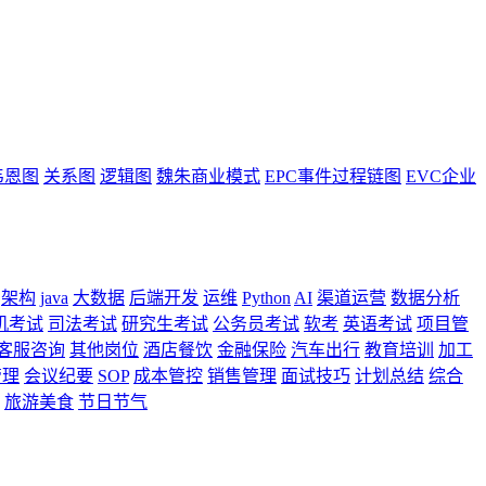
韦恩图
关系图
逻辑图
魏朱商业模式
EPC事件过程链图
EVC企业
架构
java
大数据
后端开发
运维
Python
AI
渠道运营
数据分析
机考试
司法考试
研究生考试
公务员考试
软考
英语考试
项目管
客服咨询
其他岗位
酒店餐饮
金融保险
汽车出行
教育培训
加工
管理
会议纪要
SOP
成本管控
销售管理
面试技巧
计划总结
综合
旅游美食
节日节气