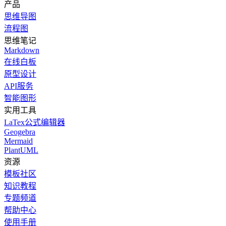
产品
思维导图
流程图
思维笔记
Markdown
在线白板
原型设计
API服务
智能图形
实用工具
LaTex公式编辑器
Geogebra
Mermaid
PlantUML
资源
模板社区
知识教程
专题频道
帮助中心
使用手册