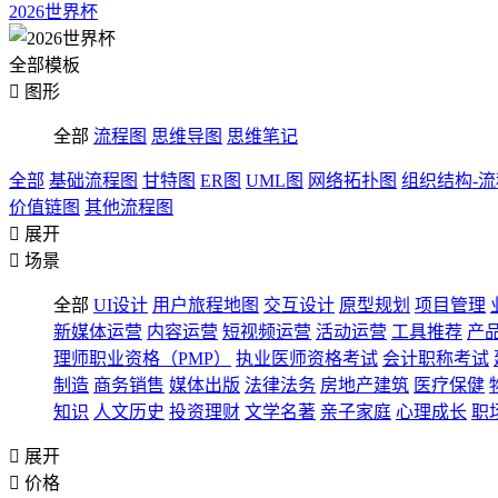
2026世界杯
全部模板

图形
全部
流程图
思维导图
思维笔记
全部
基础流程图
甘特图
ER图
UML图
网络拓扑图
组织结构-
价值链图
其他流程图

展开

场景
全部
UI设计
用户旅程地图
交互设计
原型规划
项目管理
新媒体运营
内容运营
短视频运营
活动运营
工具推荐
产
理师职业资格（PMP）
执业医师资格考试
会计职称考试
制造
商务销售
媒体出版
法律法务
房地产建筑
医疗保健
知识
人文历史
投资理财
文学名著
亲子家庭
心理成长
职

展开

价格