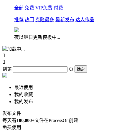
全部
免费
VIP免费
付费
推荐
热门
克隆最多
最新发布
达人作品
夜以继日更新模板中...
加载中...


到第
页
确定
最近使用
我的收藏
我的发布
发布文件
每天有
100,000+
文件在ProcessOn创建
免费使用