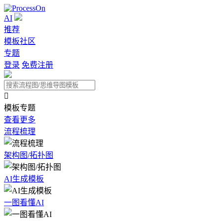
AI
推荐
模板社区
专题
登录
免费注册

模板专题
查看更多
流程梳理
架构图/拓扑图
AI生成模板
一图看懂AI