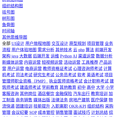
组织结构图
括号图
树形图
鱼骨图
时间轴
其他思维导图
全部
UI设计
用户旅程地图
交互设计
原型规划
项目管理
业务
流程
用户体验地图
需求分析
其他技术
云
php
算法
前端开发
架构
java
大数据
后端开发
运维
Python
AI
渠道运营
数据分析
新媒体运营
内容运营
短视频运营
活动运营
工具推荐
产品运
营
用户运营
电商运营
教师资格证考试
心理咨询师考试
计算
机考试
司法考试
研究生考试
公务员考试
软考
英语考试
项目
管理师职业资格（PMP）
执业医师资格考试
会计职称考试
建
筑师考试
建造师考试
学前教育
其他教育
初中
高中
大学
小学
客服咨询
其他岗位
酒店餐饮
金融保险
汽车出行
教育培训
加
工制造
商务销售
媒体出版
法律法务
房地产建筑
医疗保健
物
流快递
团建培训
技能提升
入职离职
OKR-KPI
组织结构
采购
管理
会议纪要
SOP
成本管控
销售管理
面试技巧
计划总结
综