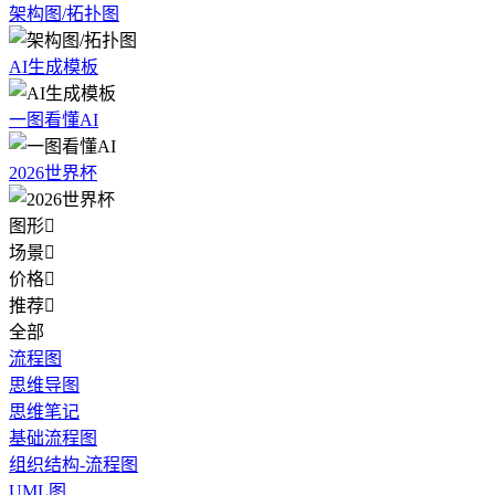
架构图/拓扑图
AI生成模板
一图看懂AI
2026世界杯
图形

场景

价格

推荐

全部
流程图
思维导图
思维笔记
基础流程图
组织结构-流程图
UML图