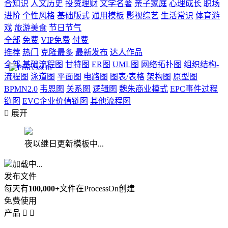
合知识
人文历史
投资理财
文学名著
亲子家庭
心理成长
职场
进阶
个性风格
基础版式
通用模板
影视综艺
生活常识
体育游
戏
旅游美食
节日节气
全部
免费
VIP免费
付费
推荐
热门
克隆最多
最新发布
达人作品
全部
基础流程图
甘特图
ER图
UML图
网络拓扑图
组织结构-
流程图
泳道图
平面图
电路图
图表/表格
架构图
原型图
BPMN2.0
韦恩图
关系图
逻辑图
魏朱商业模式
EPC事件过程
链图
EVC企业价值链图
其他流程图

展开
夜以继日更新模板中...
加载中...
发布文件
每天有
100,000+
文件在ProcessOn创建
免费使用
产品

