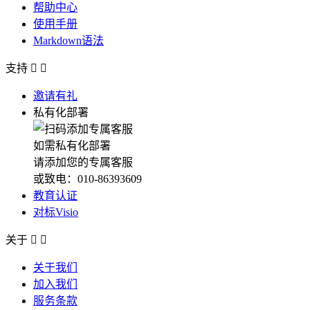
帮助中心
使用手册
Markdown语法
支持


邀请有礼
私有化部署
如需私有化部署
请添加您的专属客服
或致电：010-86393609
教育认证
对标Visio
关于


关于我们
加入我们
服务条款