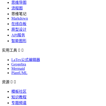
思维导图
流程图
思维笔记
Markdown
在线白板
原型设计
API服务
智能图形
实用工具


LaTex公式编辑器
Geogebra
Mermaid
PlantUML
资源


模板社区
知识教程
专题频道