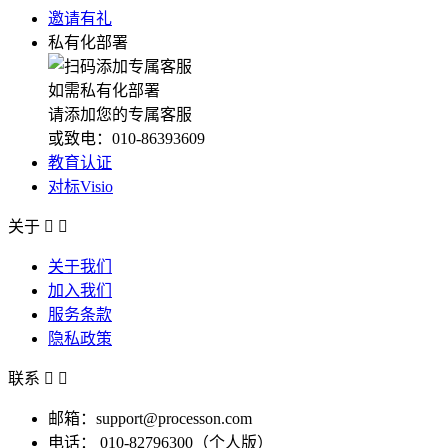
邀请有礼
私有化部署
如需私有化部署
请添加您的专属客服
或致电：010-86393609
教育认证
对标Visio
关于


关于我们
加入我们
服务条款
隐私政策
联系


邮箱：support@processon.com
电话：
010-82796300（个人版）