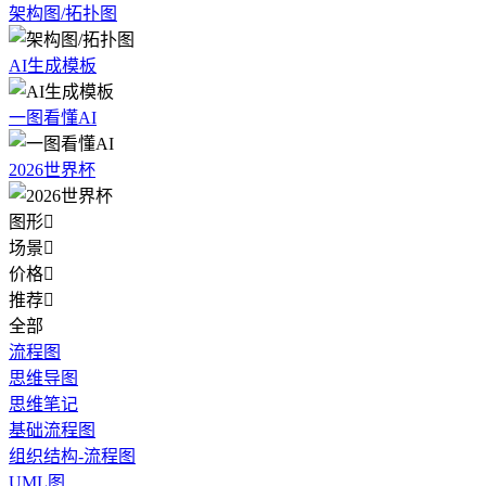
架构图/拓扑图
AI生成模板
一图看懂AI
2026世界杯
图形

场景

价格

推荐

全部
流程图
思维导图
思维笔记
基础流程图
组织结构-流程图
UML图