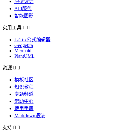
原型设计
API服务
智能图形
实用工具


LaTex公式编辑器
Geogebra
Mermaid
PlantUML
资源


模板社区
知识教程
专题频道
帮助中心
使用手册
Markdown语法
支持

