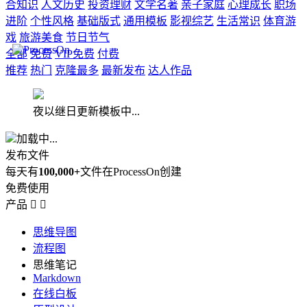
合知识
人文历史
投资理财
文学名著
亲子家庭
心理成长
职场
进阶
个性风格
基础版式
通用模板
影视综艺
生活常识
体育游
戏
旅游美食
节日节气
全部
免费
VIP免费
付费
推荐
热门
克隆最多
最新发布
达人作品
夜以继日更新模板中...
加载中...
发布文件
每天有
100,000+
文件在ProcessOn创建
免费使用
产品


思维导图
流程图
思维笔记
Markdown
在线白板