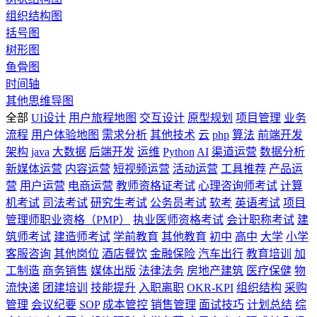
组织结构图
括号图
树形图
鱼骨图
时间轴
其他思维导图
全部
UI设计
用户旅程地图
交互设计
原型规划
项目管理
业务
流程
用户体验地图
需求分析
其他技术
云
php
算法
前端开发
架构
java
大数据
后端开发
运维
Python
AI
渠道运营
数据分析
新媒体运营
内容运营
短视频运营
活动运营
工具推荐
产品运
营
用户运营
电商运营
教师资格证考试
心理咨询师考试
计算
机考试
司法考试
研究生考试
公务员考试
软考
英语考试
项目
管理师职业资格（PMP）
执业医师资格考试
会计职称考试
建
筑师考试
建造师考试
学前教育
其他教育
初中
高中
大学
小学
客服咨询
其他岗位
酒店餐饮
金融保险
汽车出行
教育培训
加
工制造
商务销售
媒体出版
法律法务
房地产建筑
医疗保健
物
流快递
团建培训
技能提升
入职离职
OKR-KPI
组织结构
采购
管理
会议纪要
SOP
成本管控
销售管理
面试技巧
计划总结
综