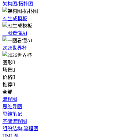
架构图/拓扑图
AI生成模板
一图看懂AI
2026世界杯
图形

场景

价格

推荐

全部
流程图
思维导图
思维笔记
基础流程图
组织结构-流程图
UML图