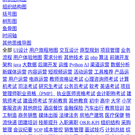
组织结构图
括号图
树形图
鱼骨图
时间轴
其他思维导图
全部
UI设计
用户旅程地图
交互设计
原型规划
项目管理
业务
流程
用户体验地图
需求分析
其他技术
云
php
算法
前端开发
架构
java
大数据
后端开发
运维
Python
AI
渠道运营
数据分析
新媒体运营
内容运营
短视频运营
活动运营
工具推荐
产品运
营
用户运营
电商运营
教师资格证考试
心理咨询师考试
计算
机考试
司法考试
研究生考试
公务员考试
软考
英语考试
项目
管理师职业资格（PMP）
执业医师资格考试
会计职称考试
建
筑师考试
建造师考试
学前教育
其他教育
初中
高中
大学
小学
客服咨询
其他岗位
酒店餐饮
金融保险
汽车出行
教育培训
加
工制造
商务销售
媒体出版
法律法务
房地产建筑
医疗保健
物
流快递
团建培训
技能提升
入职离职
OKR-KPI
组织结构
采购
管理
会议纪要
SOP
成本管控
销售管理
面试技巧
计划总结
综