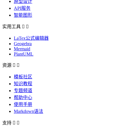
原型设计
API服务
智能图形
实用工具


LaTex公式编辑器
Geogebra
Mermaid
PlantUML
资源


模板社区
知识教程
专题频道
帮助中心
使用手册
Markdown语法
支持

