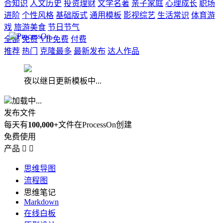
合知识
人文历史
投资理财
文学名著
亲子家庭
心理成长
职场
进阶
个性风格
基础版式
通用模板
影视综艺
生活常识
体育游
戏
旅游美食
节日节气
全部
免费
VIP免费
付费
推荐
热门
克隆最多
最新发布
达人作品
夜以继日更新模板中...
加载中...
发布文件
每天有
100,000+
文件在ProcessOn创建
免费使用
产品


思维导图
流程图
思维笔记
Markdown
在线白板