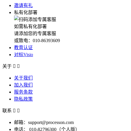
邀请有礼
私有化部署
如需私有化部署
请添加您的专属客服
或致电：010-86393609
教育认证
对标Visio
关于


关于我们
加入我们
服务条款
隐私政策
联系


邮箱：support@processon.com
电话：
010-82796300（个人版）