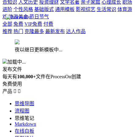
合知识
人文历史
投资理财
文学名著
亲子家庭
心理成长
职场
进阶
个性风格
基础版式
通用模板
影视综艺
生活常识
体育游
戏
旅游美食
节日节气
全部
免费
VIP免费
付费
推荐
热门
克隆最多
最新发布
达人作品
夜以继日更新模板中...
加载中...
发布文件
每天有
100,000+
文件在ProcessOn创建
免费使用
产品


思维导图
流程图
思维笔记
Markdown
在线白板