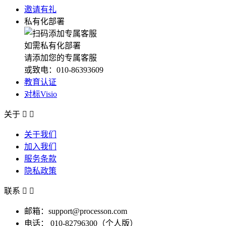
邀请有礼
私有化部署
如需私有化部署
请添加您的专属客服
或致电：010-86393609
教育认证
对标Visio
关于


关于我们
加入我们
服务条款
隐私政策
联系


邮箱：support@processon.com
电话：
010-82796300（个人版）