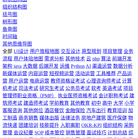
组织结构图
括号图
树形图
鱼骨图
时间轴
其他思维导图
全部
UI设计
用户旅程地图
交互设计
原型规划
项目管理
业务
流程
用户体验地图
需求分析
其他技术
云
php
算法
前端开发
架构
java
大数据
后端开发
运维
Python
AI
渠道运营
数据分析
新媒体运营
内容运营
短视频运营
活动运营
工具推荐
产品运
营
用户运营
电商运营
教师资格证考试
心理咨询师考试
计算
机考试
司法考试
研究生考试
公务员考试
软考
英语考试
项目
管理师职业资格（PMP）
执业医师资格考试
会计职称考试
建
筑师考试
建造师考试
学前教育
其他教育
初中
高中
大学
小学
客服咨询
其他岗位
酒店餐饮
金融保险
汽车出行
教育培训
加
工制造
商务销售
媒体出版
法律法务
房地产建筑
医疗保健
物
流快递
团建培训
技能提升
入职离职
OKR-KPI
组织结构
采购
管理
会议纪要
SOP
成本管控
销售管理
面试技巧
计划总结
综