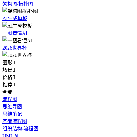
架构图/拓扑图
AI生成模板
一图看懂AI
2026世界杯
图形

场景

价格

推荐

全部
流程图
思维导图
思维笔记
基础流程图
组织结构-流程图
UML图