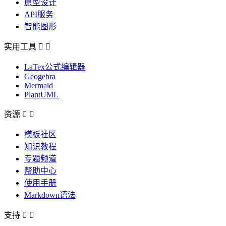
原型设计
API服务
智能图形
实用工具


LaTex公式编辑器
Geogebra
Mermaid
PlantUML
资源


模板社区
知识教程
专题频道
帮助中心
使用手册
Markdown语法
支持

