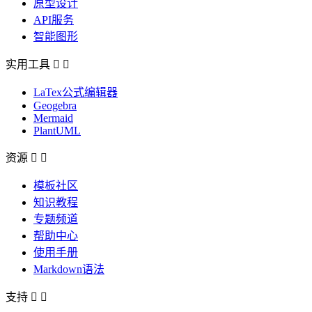
原型设计
API服务
智能图形
实用工具


LaTex公式编辑器
Geogebra
Mermaid
PlantUML
资源


模板社区
知识教程
专题频道
帮助中心
使用手册
Markdown语法
支持

