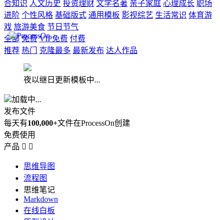
合知识
人文历史
投资理财
文学名著
亲子家庭
心理成长
职场
进阶
个性风格
基础版式
通用模板
影视综艺
生活常识
体育游
戏
旅游美食
节日节气
全部
免费
VIP免费
付费
推荐
热门
克隆最多
最新发布
达人作品
夜以继日更新模板中...
加载中...
发布文件
每天有
100,000+
文件在ProcessOn创建
免费使用
产品


思维导图
流程图
思维笔记
Markdown
在线白板