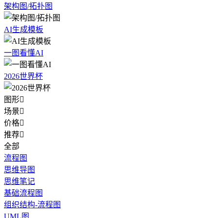
架构图/拓扑图
AI生成模板
一图看懂AI
2026世界杯
图形

场景

价格

推荐

全部
流程图
思维导图
思维笔记
基础流程图
组织结构-流程图
UML图