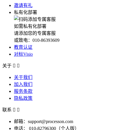
邀请有礼
私有化部署
如需私有化部署
请添加您的专属客服
或致电：010-86393609
教育认证
对标Visio
关于


关于我们
加入我们
服务条款
隐私政策
联系


邮箱：support@processon.com
电话：
010-82796300（个人版）