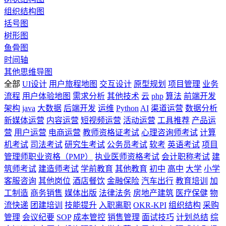
组织结构图
括号图
树形图
鱼骨图
时间轴
其他思维导图
全部
UI设计
用户旅程地图
交互设计
原型规划
项目管理
业务
流程
用户体验地图
需求分析
其他技术
云
php
算法
前端开发
架构
java
大数据
后端开发
运维
Python
AI
渠道运营
数据分析
新媒体运营
内容运营
短视频运营
活动运营
工具推荐
产品运
营
用户运营
电商运营
教师资格证考试
心理咨询师考试
计算
机考试
司法考试
研究生考试
公务员考试
软考
英语考试
项目
管理师职业资格（PMP）
执业医师资格考试
会计职称考试
建
筑师考试
建造师考试
学前教育
其他教育
初中
高中
大学
小学
客服咨询
其他岗位
酒店餐饮
金融保险
汽车出行
教育培训
加
工制造
商务销售
媒体出版
法律法务
房地产建筑
医疗保健
物
流快递
团建培训
技能提升
入职离职
OKR-KPI
组织结构
采购
管理
会议纪要
SOP
成本管控
销售管理
面试技巧
计划总结
综