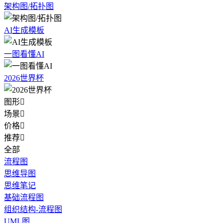
架构图/拓扑图
AI生成模板
一图看懂AI
2026世界杯
图形

场景

价格

推荐

全部
流程图
思维导图
思维笔记
基础流程图
组织结构-流程图
UML图