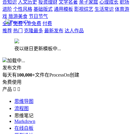
合知识
人文历史
投资理财
文学名著
亲子家庭
心理成长
职场
进阶
个性风格
基础版式
通用模板
影视综艺
生活常识
体育游
戏
旅游美食
节日节气
全部
免费
VIP免费
付费
推荐
热门
克隆最多
最新发布
达人作品
夜以继日更新模板中...
加载中...
发布文件
每天有
100,000+
文件在ProcessOn创建
免费使用
产品


思维导图
流程图
思维笔记
Markdown
在线白板