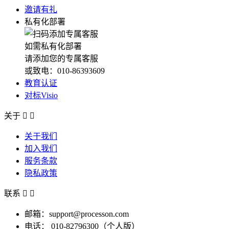
邀请有礼
私有化部署
如需私有化部署
请添加您的专属客服
或致电：010-86393609
教育认证
对标Visio
关于


关于我们
加入我们
服务条款
隐私政策
联系


邮箱：support@processon.com
电话：
010-82796300（个人版）