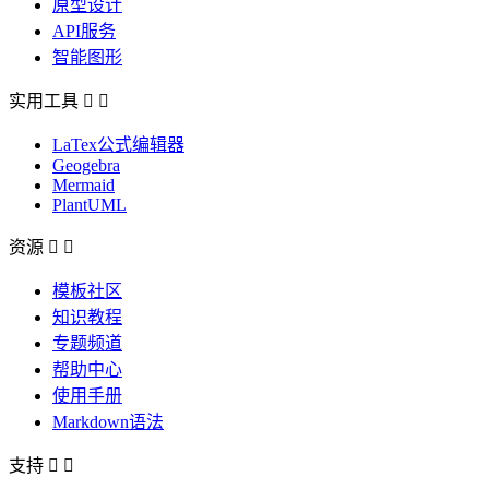
原型设计
API服务
智能图形
实用工具


LaTex公式编辑器
Geogebra
Mermaid
PlantUML
资源


模板社区
知识教程
专题频道
帮助中心
使用手册
Markdown语法
支持

