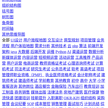
组织结构图
括号图
树形图
鱼骨图
时间轴
其他思维导图
全部
UI设计
用户旅程地图
交互设计
原型规划
项目管理
业务
流程
用户体验地图
需求分析
其他技术
云
php
算法
前端开发
架构
java
大数据
后端开发
运维
Python
AI
渠道运营
数据分析
新媒体运营
内容运营
短视频运营
活动运营
工具推荐
产品运
营
用户运营
电商运营
教师资格证考试
心理咨询师考试
计算
机考试
司法考试
研究生考试
公务员考试
软考
英语考试
项目
管理师职业资格（PMP）
执业医师资格考试
会计职称考试
建
筑师考试
建造师考试
学前教育
其他教育
初中
高中
大学
小学
客服咨询
其他岗位
酒店餐饮
金融保险
汽车出行
教育培训
加
工制造
商务销售
媒体出版
法律法务
房地产建筑
医疗保健
物
流快递
团建培训
技能提升
入职离职
OKR-KPI
组织结构
采购
管理
会议纪要
SOP
成本管控
销售管理
面试技巧
计划总结
综