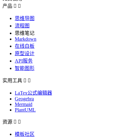
产品


思维导图
流程图
思维笔记
Markdown
在线白板
原型设计
API服务
智能图形
实用工具


LaTex公式编辑器
Geogebra
Mermaid
PlantUML
资源


模板社区