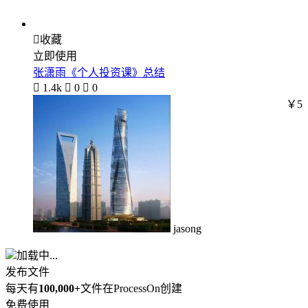

收藏
立即使用
张潇雨《个人投资课》总结

1.4k

0

0
￥5
jasong
加载中...
发布文件
每天有
100,000+
文件在ProcessOn创建
免费使用