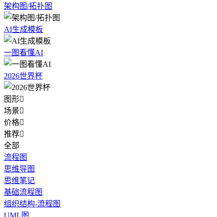
架构图/拓扑图
AI生成模板
一图看懂AI
2026世界杯
图形

场景

价格

推荐

全部
流程图
思维导图
思维笔记
基础流程图
组织结构-流程图
UML图