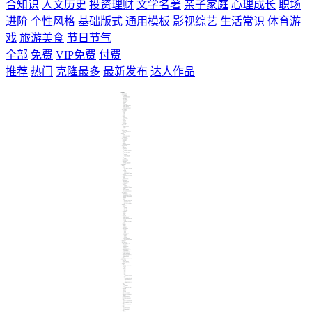
合知识
人文历史
投资理财
文学名著
亲子家庭
心理成长
职场
进阶
个性风格
基础版式
通用模板
影视综艺
生活常识
体育游
戏
旅游美食
节日节气
全部
免费
VIP免费
付费
推荐
热门
克隆最多
最新发布
达人作品