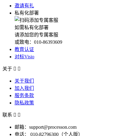
邀请有礼
私有化部署
如需私有化部署
请添加您的专属客服
或致电：010-86393609
教育认证
对标Visio
关于


关于我们
加入我们
服务条款
隐私政策
联系


邮箱：support@processon.com
电话：
010-82796300（个人版）