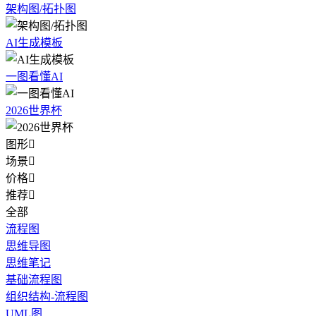
架构图/拓扑图
AI生成模板
一图看懂AI
2026世界杯
图形

场景

价格

推荐

全部
流程图
思维导图
思维笔记
基础流程图
组织结构-流程图
UML图