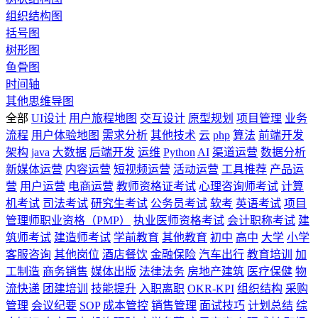
组织结构图
括号图
树形图
鱼骨图
时间轴
其他思维导图
全部
UI设计
用户旅程地图
交互设计
原型规划
项目管理
业务
流程
用户体验地图
需求分析
其他技术
云
php
算法
前端开发
架构
java
大数据
后端开发
运维
Python
AI
渠道运营
数据分析
新媒体运营
内容运营
短视频运营
活动运营
工具推荐
产品运
营
用户运营
电商运营
教师资格证考试
心理咨询师考试
计算
机考试
司法考试
研究生考试
公务员考试
软考
英语考试
项目
管理师职业资格（PMP）
执业医师资格考试
会计职称考试
建
筑师考试
建造师考试
学前教育
其他教育
初中
高中
大学
小学
客服咨询
其他岗位
酒店餐饮
金融保险
汽车出行
教育培训
加
工制造
商务销售
媒体出版
法律法务
房地产建筑
医疗保健
物
流快递
团建培训
技能提升
入职离职
OKR-KPI
组织结构
采购
管理
会议纪要
SOP
成本管控
销售管理
面试技巧
计划总结
综