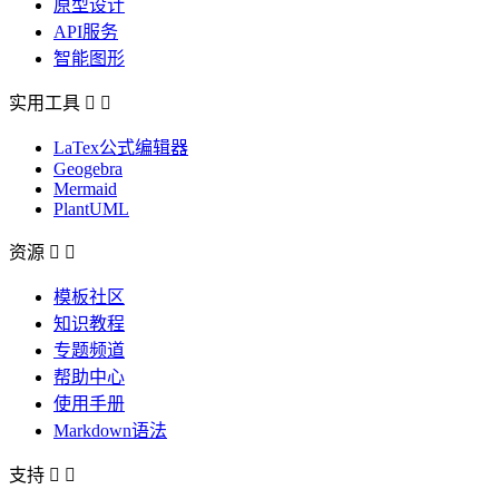
原型设计
API服务
智能图形
实用工具


LaTex公式编辑器
Geogebra
Mermaid
PlantUML
资源


模板社区
知识教程
专题频道
帮助中心
使用手册
Markdown语法
支持

