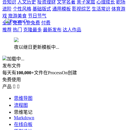
合知识
人文历史
投资理财
文学名著
亲子家庭
心理成长
职场
进阶
个性风格
基础版式
通用模板
影视综艺
生活常识
体育游
戏
旅游美食
节日节气
全部
免费
VIP免费
付费
推荐
热门
克隆最多
最新发布
达人作品
夜以继日更新模板中...
加载中...
发布文件
每天有
100,000+
文件在ProcessOn创建
免费使用
产品


思维导图
流程图
思维笔记
Markdown
在线白板