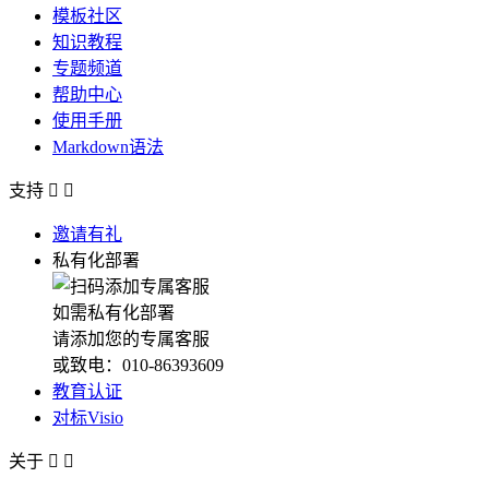
模板社区
知识教程
专题频道
帮助中心
使用手册
Markdown语法
支持


邀请有礼
私有化部署
如需私有化部署
请添加您的专属客服
或致电：010-86393609
教育认证
对标Visio
关于

