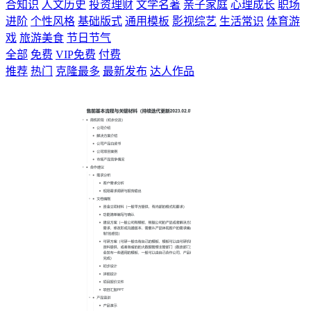
合知识
人文历史
投资理财
文学名著
亲子家庭
心理成长
职场
进阶
个性风格
基础版式
通用模板
影视综艺
生活常识
体育游
戏
旅游美食
节日节气
全部
免费
VIP免费
付费
推荐
热门
克隆最多
最新发布
达人作品