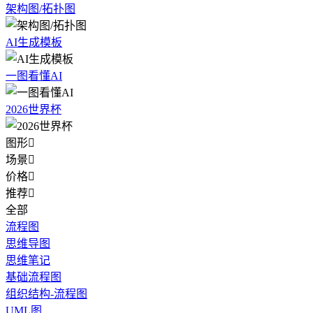
架构图/拓扑图
AI生成模板
一图看懂AI
2026世界杯
图形

场景

价格

推荐

全部
流程图
思维导图
思维笔记
基础流程图
组织结构-流程图
UML图