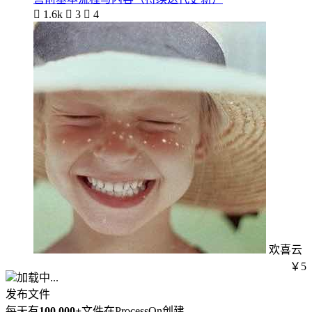

1.6k

3

4
欢喜云
￥5
加载中...
发布文件
每天有
100,000+
文件在ProcessOn创建