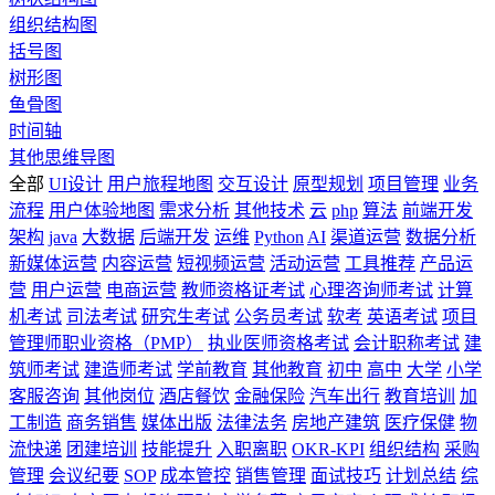
组织结构图
括号图
树形图
鱼骨图
时间轴
其他思维导图
全部
UI设计
用户旅程地图
交互设计
原型规划
项目管理
业务
流程
用户体验地图
需求分析
其他技术
云
php
算法
前端开发
架构
java
大数据
后端开发
运维
Python
AI
渠道运营
数据分析
新媒体运营
内容运营
短视频运营
活动运营
工具推荐
产品运
营
用户运营
电商运营
教师资格证考试
心理咨询师考试
计算
机考试
司法考试
研究生考试
公务员考试
软考
英语考试
项目
管理师职业资格（PMP）
执业医师资格考试
会计职称考试
建
筑师考试
建造师考试
学前教育
其他教育
初中
高中
大学
小学
客服咨询
其他岗位
酒店餐饮
金融保险
汽车出行
教育培训
加
工制造
商务销售
媒体出版
法律法务
房地产建筑
医疗保健
物
流快递
团建培训
技能提升
入职离职
OKR-KPI
组织结构
采购
管理
会议纪要
SOP
成本管控
销售管理
面试技巧
计划总结
综